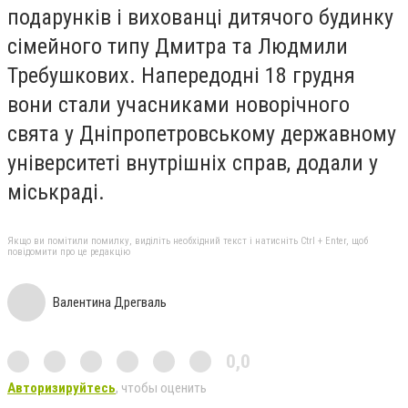
подарунків і вихованці дитячого будинку
сімейного типу Дмитра та Людмили
Требушкових. Напередодні 18 грудня
вони стали учасниками новорічного
свята у Дніпропетровському державному
університеті внутрішніх справ, додали у
міськраді.
Якщо ви помітили помилку, виділіть необхідний текст і натисніть Ctrl + Enter, щоб
повідомити про це редакцію
Валентина Дрегваль
0,0
Авторизируйтесь
, чтобы оценить