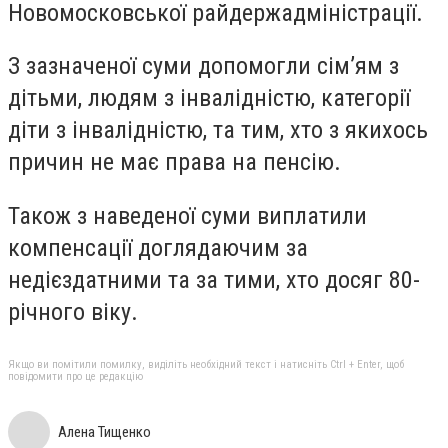
Новомосковської райдержадміністрації.
З зазначеної суми допомогли сім’ям з
дітьми, людям з інвалідністю, категорії
діти з інвалідністю, та тим, хто з якихось
причин не має права на пенсію.
Також з наведеної суми виплатили
компенсації доглядаючим за
недієздатними та за тими, хто досяг 80-
річного віку.
Якщо ви помітили помилку, виділіть необхідний текст і натисніть Ctrl + Enter, щоб
повідомити про це редакцію
Алена Тищенко