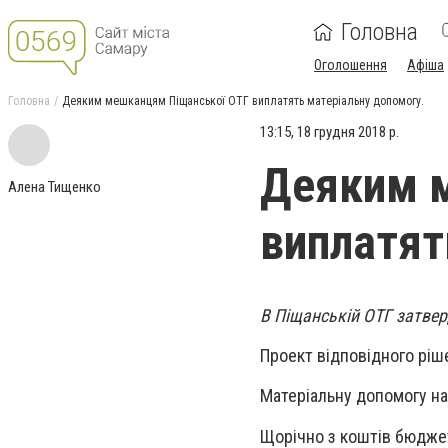
Головна
Оголошення
Афіша
Головна
Деяким мешканцям Піщанської ОТГ виплатять матеріальну допомогу.
13:15, 18 грудня 2018 р.
Деяким 
Алена Тищенко
виплатят
В Піщанській ОТГ затве
Проект відповідного ріш
Матеріальну допомогу над
Щорічно з коштів бюдже