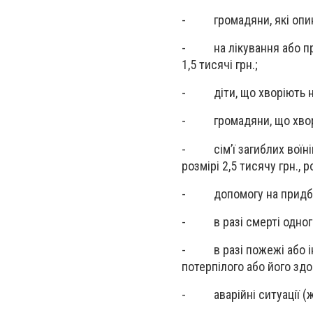
- громадяни, які опинил
- на лікування або при
1,5 тисячі грн.;
- діти, що хворіють на 
- громадяни, що хворіют
- сім’ї загиблих воїнів 
розмірі 2,5 тисячу грн., 
- допомогу на придбанн
- в разі смерті одного з
- в разі пожежі або інш
потерпілого або його здор
- аварійні ситуації (жит