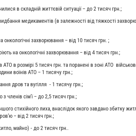
ися в складній життєвій ситуації – до 2 тисяч грн.;
дбання медикаментів (в залежності від тяжкості захворю
онкологічні захворювання – від 10 тисяч грн. ;
ь на онкологічні захворювання – від 4 тисяч грн.;
АТО в розмірі 5 тисяч грн. та поранені в зоні АТО військо
родини воїнів АТО – 1 тисячу грн.;
я дров та вугілля - 1 тисячу грн.;
 членів сім’ї – до 2,5 тисяч грн.;
ого стихійного лиха, внаслідок якого завдано збитку жит
ов’ю – від 2 тисяч грн.;
ло, майно) - до 2 тисяч грн..