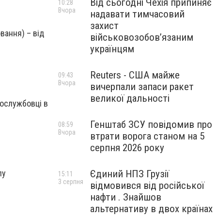
Від сьогодні Чехія припиняє
10:28
Вчора
надавати тимчасовий
захист
вання) – від
військовозобов’язаним
українцям
Reuters - США майже
09:43
Вчора
вичерпали запаси ракет
великої дальності
вослужбовці в
Генштаб ЗСУ повідомив про
08:59
Вчора
втрати ворога станом на 5
серпня 2026 року
Єдиний НПЗ Грузії
лу
15:11
3 серпня
відмовився від російської
нафти . Знайшов
альтернативу в двох країнах