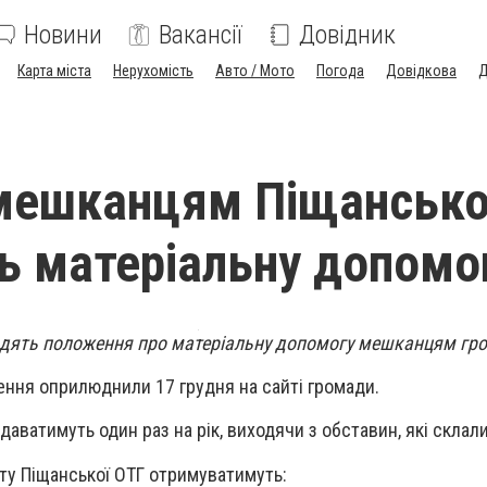
Новини
Вакансії
Довідник
Карта міста
Нерухомість
Авто / Мото
Погода
Довідкова
Д
мешканцям Піщансько
ь матеріальну допомо
рдять положення про матеріальну допомогу мешканцям гр
ення оприлюднили 17 грудня на сайті громади.
аватимуть один раз на рік, виходячи з обставин, які склал
ту Піщанської ОТГ отримуватимуть: