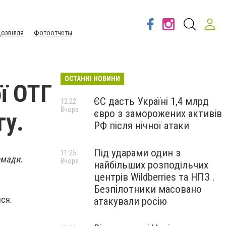
озвілля
Фотоотчеты
ОСТАННІ НОВИНИ
ї ОТГ
ЄС дасть Україні 1,4 млрд
12:22
Вчора
євро з заморожених активів
гу.
РФ після нічної атаки
Під ударами один з
11:25
омади.
Вчора
найбільших розподільчих
центрів Wildberries та НПЗ .
Безпілотники масовано
ися.
атакували росію