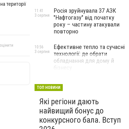
на території
Росія зруйнувала 37 АЗК
11:41
3 серпня
"Нафтогазу" від початку
року – частину атакували
повторно
 оцінити
Ефективне тепло та сучасні
10:56
3 серпня
технології: де обрати
обладнання для дому й
бізнесу
НОВИНИ КОМПАНІЙ
ТОП НОВИНИ
Які регіони дають
найвищий бонус до
конкурсного бала. Вступ