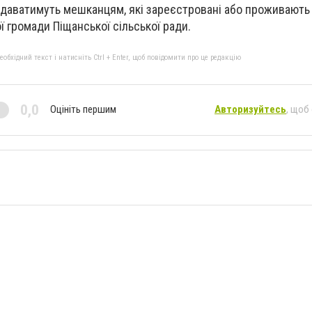
даватимуть мешканцям, які зареєстровані або проживають 
ї громади Піщанської сільської ради.
бхідний текст і натисніть Ctrl + Enter, щоб повідомити про це редакцію
0,0
Оцініть першим
Авторизуйтесь
, щоб