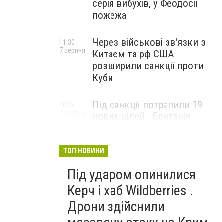
серія вибухів, у Феодосії
пожежа
Через військові зв'язки з
11:30
7 серпня
Китаєм та рф США
розширили санкції проти
Куби
Під санкції потрапили 19
10:25
7 серпня
нових цілей . Британія
вдарила по банках і
«тіньовому флоту» рф
ТОП НОВИНИ
Під ударом опинилися
Керч і хаб Wildberries .
Дрони здійснили