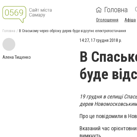
Головна
Оголошення
Афіша
Головна
В Спаському через обрізку дерев буде відсутнє електропостачання
14:27, 17 грудня 2018 р.
В Спаськ
Алена Тищенко
буде від
19 грудня в селищі Спас
дерев Новомосковським
Про це повідомили в Но
Вказаний час орієнтовни
вимкнуть.