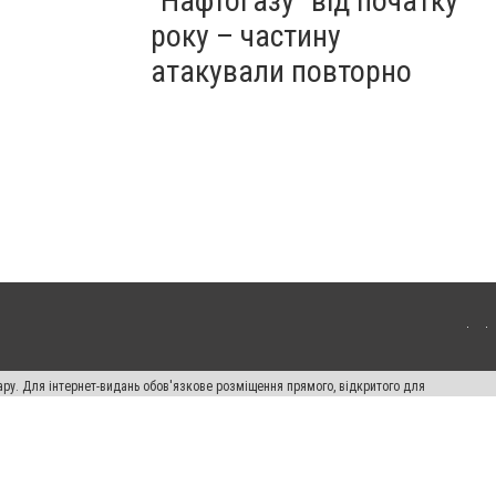
"Нафтогазу" від початку
року – частину
атакували повторно
ару. Для інтернет-видань обов'язкове розміщення прямого, відкритого для
лама" публікуються на правах реклами.
ості
Правила сайту