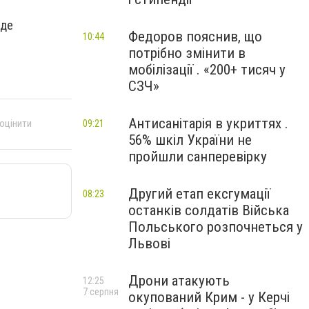
уде
Федоров пояснив, що
10:44
потрібно змінити в
мобілізації . «200+ тисяч у
СЗЧ»
Антисанітарія в укриттях .
 оцінити
09:21
56% шкіл України не
пройшли санперевірку
Другий етап ексгумації
08:23
останків солдатів Війська
Польського розпочнеться у
Львові
Дрони атакують
12:25
7 серпня
окупований Крим - у Керчі