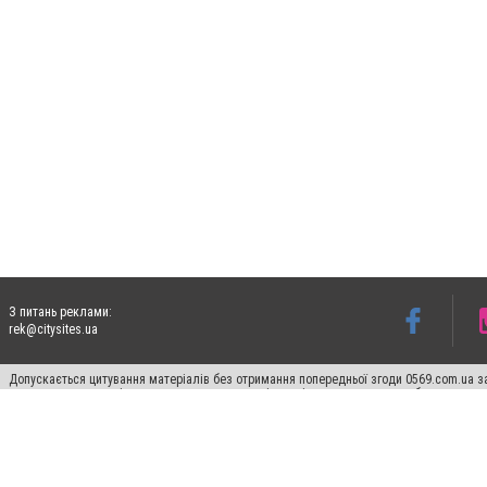
З питань реклами:
rek@citysites.ua
Допускається цитування матеріалів без отримання попередньої згоди 0569.com.ua за
пошукових систем гіперпосилання на цитовані статті не нижче другого абзацу в тек
Матеріали з плашками "Новини компаній", "Промо", "Партнерський матеріал", "Партнер
Реклама на сайті
Ф