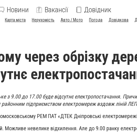
Новини
Вакансії
Довідник
Карта міста
Нерухомість
Авто / Мото
Погода
Довідкова
Д
ому через обрізку дер
сутнє електропостача
ьке з 9.00 до 17.00 буде відсутнє електропостачання. Причи
 районним підприємством електромереж вздовж ліній ЛЕП
вомосковському РЕМ ПАТ «ДТЕК Дніпровські електромережі
й. Можливе невелике відхилення. Але до 9.00 ранку електр