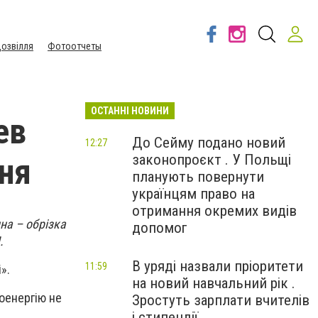
озвілля
Фотоотчеты
ОСТАННІ НОВИНИ
ев
До Сейму подано новий
12:27
законопроєкт . У Польщі
ння
планують повернути
українцям право на
отримання окремих видів
на – обрізка
допомог
.
В уряді назвали пріоритети
11:59
».
на новий навчальний рік .
оенергію не
Зростуть зарплати вчителів
і стипендії