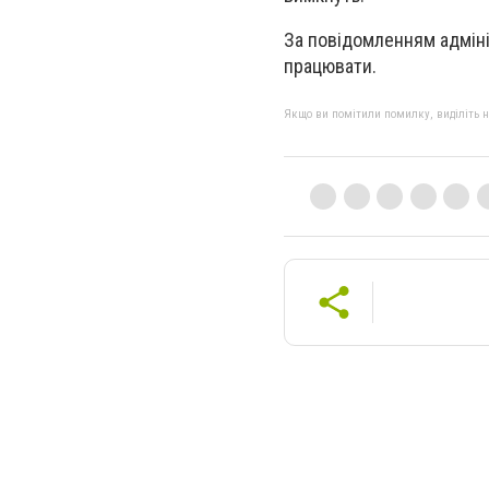
За повідомленням адміні
працювати.
Якщо ви помітили помилку, виділіть нео