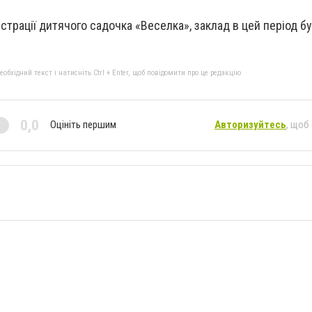
страції дитячого садочка «Веселка», заклад в цей період б
бхідний текст і натисніть Ctrl + Enter, щоб повідомити про це редакцію
0,0
Оцініть першим
Авторизуйтесь
, щоб