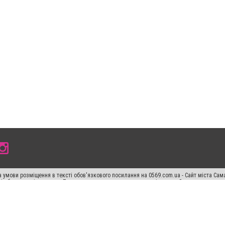
 умови розміщення в тексті обов'язкового посилання на 0569.com.ua - Сайт міста Сам
сті або в якості джерела. Порушення виняткових прав переслідується Законом.
ський спецпроєкт", "Політичні новини", "Пресреліз", "PR", "Офіційно", "Політична рек
раншиза "CitySites"
Правила класифайд
Редакційна політика
Політика конфіденційн