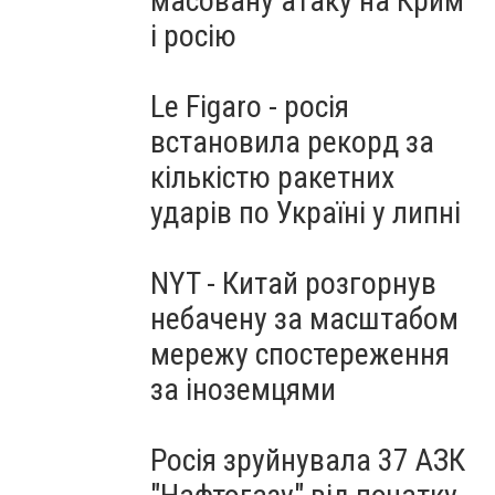
масовану атаку на Крим
і росію
Le Figaro - росія
встановила рекорд за
кількістю ракетних
ударів по Україні у липні
NYT - Китай розгорнув
небачену за масштабом
мережу спостереження
за іноземцями
Росія зруйнувала 37 АЗК