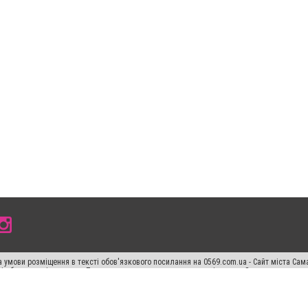
 умови розміщення в тексті обов'язкового посилання на 0569.com.ua - Сайт міста Сам
сті або в якості джерела. Порушення виняткових прав переслідується Законом.
ський спецпроєкт", "Політичні новини", "Пресреліз", "PR", "Офіційно", "Політична рек