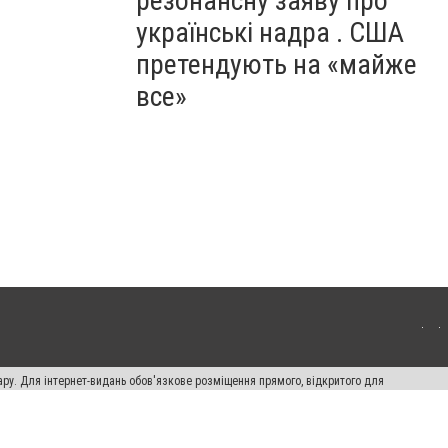
резонансну заяву про
українські надра . США
претендують на «майже
все»
ару. Для інтернет-видань обов'язкове розміщення прямого, відкритого для
лама" публікуються на правах реклами.