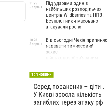
Під ударами один з
11:25
5 серпня
найбільших розподільчих
центрів Wildberries та НПЗ .
Безпілотники масовано
атакували росію
Від сьогодні Чехія припиняє
10:28
5 серпня
надавати тимчасовий
захист
військовозобов’язаним
українцям
ТОП НОВИНИ
Серед поранених – діти .
У Києві зросла кількість
загиблих через атаку рф