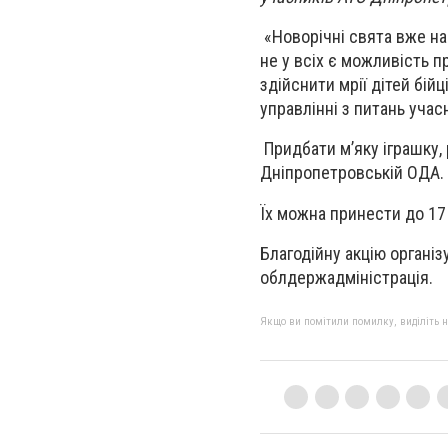
«Новорічні свята вже на 
не у всіх є можливість 
здійснити мрії дітей бійц
управлінні з питань уча
Придбати м’яку іграшку, 
Дніпропетровській ОДА.
Їх можна принести до 17 г
Благодійну акцію органі
облдержадміністрація.
Якщо ви помітили помилку, виділіть нео