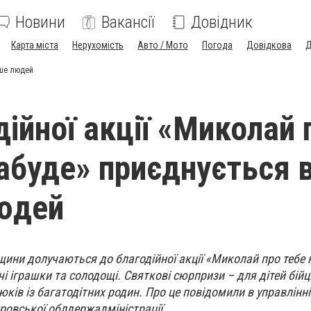
Новини
Вакансії
Довідник
Карта міста
Нерухомість
Авто / Мото
Погода
Довідкова
Д
ьше людей
дійної акції «Миколай 
забуде» приєднується 
юдей
ни долучаються до благодійної акції «Миколай про тебе н
і іграшки та солодощі. Святкові сюрпризи – для дітей бійц
люків із багатодітних родин. Про це повідомили в управлінні
ровської облдержадміністрації.