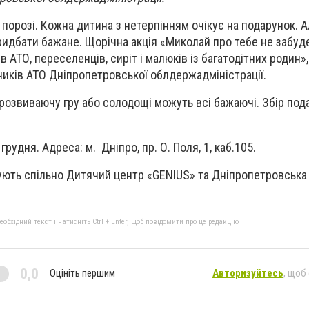
порозі. Кожна дитина з нетерпінням очікує на подарунок. Ал
придбати бажане. Щорічна акція «Миколай про тебе не забуд
ів АТО, переселенців, сиріт і малюків із багатодітних родин»
сників АТО Дніпропетровської облдержадміністрації.
розвиваючу гру або солодощі можуть всі бажаючі. Збір пода
рудня. Адреса: м. Дніпро, пр. О. Поля, 1, каб.105.
зують спільно Дитячий центр «GENIUS» та Дніпропетровська
бхідний текст і натисніть Ctrl + Enter, щоб повідомити про це редакцію
0,0
Оцініть першим
Авторизуйтесь
, щоб