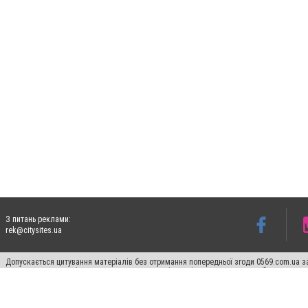
З питань реклами:
rek@citysites.ua
Допускається цитування матеріалів без отримання попередньої згоди 0569.com.ua за
пошукових систем гіперпосилання на цитовані статті не нижче другого абзацу в тек
Матеріали з плашками "Новини компаній", "Промо", "Партнерський матеріал", "Партнер