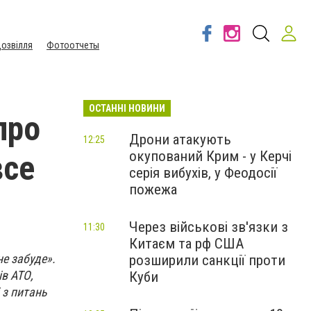
озвілля
Фотоотчеты
ОСТАННІ НОВИНИ
про
Дрони атакують
12:25
окупований Крим - у Керчі
все
серія вибухів, у Феодосії
пожежа
Через військові зв'язки з
11:30
Китаєм та рф США
е забуде».
розширили санкції проти
ів АТО,
Куби
 з питань