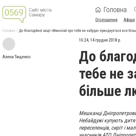
Головна
Оголошення
Афіша
Головна
До благодійної акції «Миколай про тебе не забуде» приєднується все біл
16:24, 14 грудня 2018 р.
До благо
Алена Тищенко
тебе не 
більше л
Мешканці Дніпропетровщи
Небайдужі купують дитяч
переселенців, сиріт і ма
учасників АТО Дніпропет