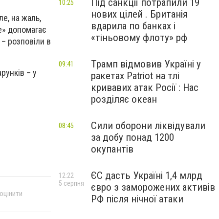
Під санкції потрапили 19
10:25
нових цілей . Британія
е, на жаль,
вдарила по банках і
е» допомагає
«тіньовому флоту» рф
, – розповіли в
Трамп відмовив Україні у
09:41
рунків – у
ракетах Patriot на тлі
кривавих атак Росії : Нас
розділяє океан
Сили оборони ліквідували
08:45
за добу понад 1200
окупантів
ЄС дасть Україні 1,4 млрд
12:22
5 серпня
євро з заморожених активів
 оцінити
РФ після нічної атаки