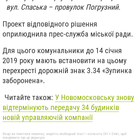
вул. Спаська – провулок Погрузний.
Проект відповідного рішення
оприлюднила прес-служба міської ради.
Для цього комунальники до 14 січня
2019 року мають встановити на цьому
перехресті дорожній знак 3.34 «Зупинка
заборонена».
Читайте також:
У Новомосковську знову
відтермінують передачу 34 будинків
новій управляючій компанії
Якщо ви помітили помилку, виділіть необхідний текст і натисніть Ctrl + Enter, щоб
повідомити про це редакцію