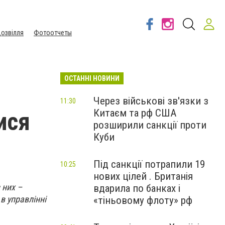
озвілля
Фотоотчеты
ОСТАННІ НОВИНИ
Через військові зв'язки з
11:30
Китаєм та рф США
ися
розширили санкції проти
Куби
Під санкції потрапили 19
10:25
нових цілей . Британія
 них –
вдарила по банках і
в управлінні
«тіньовому флоту» рф