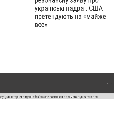
резонансну заяву про
українські надра . США
претендують на «майже
все»
ару. Для інтернет-видань обов'язкове розміщення прямого, відкритого для
лама" публікуються на правах реклами.