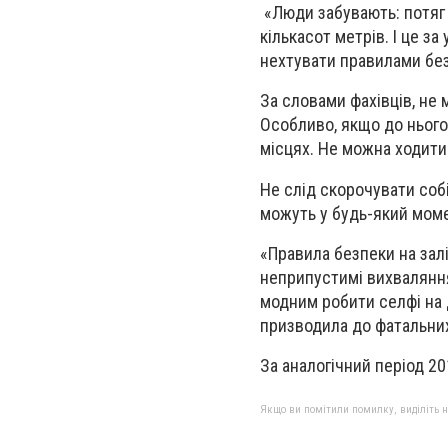
«Люди забувають: потяг 
кількасот метрів. І це за
нехтувати правилами без
За словами фахівців, не
Особливо, якщо до нього
місцях. Не можна ходити
Не слід скорочувати собі
можуть у будь-який мом
«Правила безпеки на зал
неприпустимі вихваляння
модним робити селфі на 
призводила до фатальних 
За аналогічний період 20
Якщо ви помітили помилку, виділіть нео