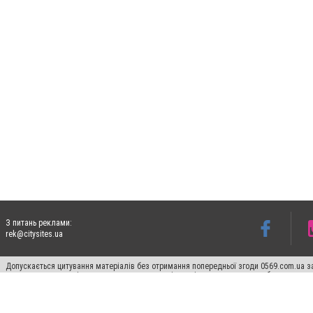
З питань реклами:
rek@citysites.ua
Допускається цитування матеріалів без отримання попередньої згоди 0569.com.ua за
пошукових систем гіперпосилання на цитовані статті не нижче другого абзацу в тек
Матеріали з плашками "Новини компаній", "Промо", "Партнерський матеріал", "Партнер