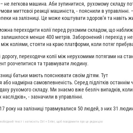
– не легкова машина. Аби зупинитися, рухомому складу по
 умови миттєвої реакції машиніста, - пояснили в управлінні. 
пеки на залізниці. Це може коштувати здоров’я та навіть ж
 можна переходити колії перед рухомим складом, що наближ
 залишилося менше 400 метрів. Заборонений і перехід у н
 між коліями, стояти на краю платформи, коли потяг прибув
 дорогу, переходячи колії між нерухомими потягами на стан
ент розчепитися та травмувати людину.
ізниці батьки мають пояснювати своїм дітям. Тут
 або надмірна самовпевненість. Серед підлітків останнім 
даху рухомого складу. Ми знаємо вже безліч випадків, коли
наслідків», - зазначили в управлінні.
17 року на залізниці травмувалися 50 людей, з них 31 людин
бхідний текст і натисніть Ctrl + Enter, щоб повідомити про це редакцію