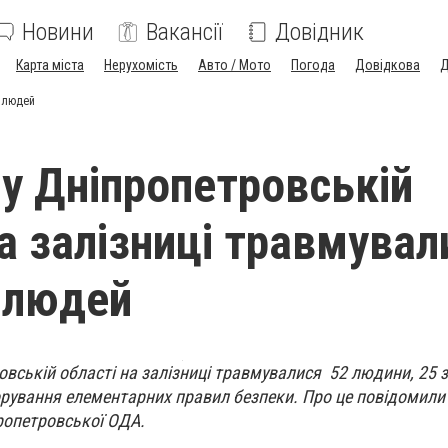
Новини
Вакансії
Довідник
Карта міста
Нерухомість
Авто / Мото
Погода
Довідкова
Д
0 людей
 у Дніпропетровській
на залізниці травмувал
 людей
овській області на залізниці травмувалися 52 людини, 25 з
орування елементарних правил безпеки. Про це повідомили 
ропетровської ОДА.