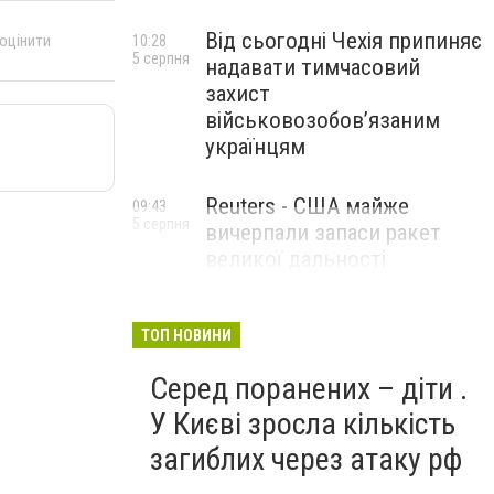
Від сьогодні Чехія припиняє
 оцінити
10:28
5 серпня
надавати тимчасовий
захист
військовозобов’язаним
українцям
Reuters - США майже
09:43
5 серпня
вичерпали запаси ракет
великої дальності
ТОП НОВИНИ
Серед поранених – діти .
У Києві зросла кількість
загиблих через атаку рф