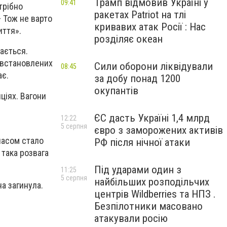
Трамп відмовив Україні у
09:41
трібно
ракетах Patriot на тлі
– Тож не варто
кривавих атак Росії : Нас
иття».
розділяє океан
ається.
евстановлених
Сили оборони ліквідували
08:45
ає.
за добу понад 1200
окупантів
ціях. Вагони
ЄС дасть Україні 1,4 млрд
12:22
5 серпня
євро з заморожених активів
часом стало
РФ після нічної атаки
 така розвага
Під ударами один з
11:25
5 серпня
найбільших розподільчих
а загинула.
центрів Wildberries та НПЗ .
Безпілотники масовано
атакували росію