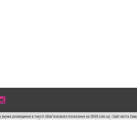
 умови розміщення в тексті обов'язкового посилання на 0569.com.ua - Сайт міста Сам
сті або в якості джерела. Порушення виняткових прав переслідується Законом.
ський спецпроєкт", "Політичні новини", "Пресреліз", "PR", "Офіційно", "Політична рек