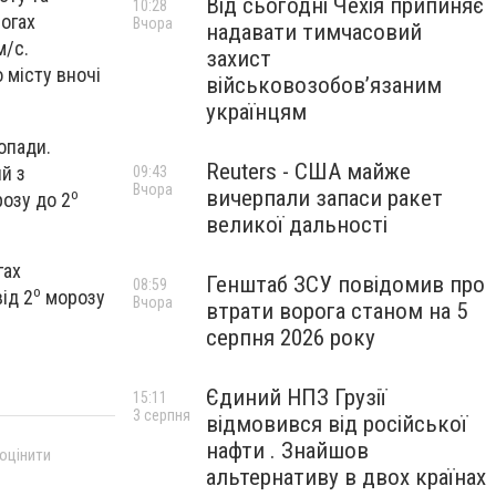
Від сьогодні Чехія припиняє
10:28
рогах
Вчора
надавати тимчасовий
м/с.
захист
о місту вночі
військовозобов’язаним
українцям
 опади.
Reuters - США майже
й з
09:43
Вчора
о
вичерпали запаси ракет
озу до 2
великої дальності
гах
Генштаб ЗСУ повідомив про
08:59
о
ід 2
морозу
Вчора
втрати ворога станом на 5
серпня 2026 року
Єдиний НПЗ Грузії
15:11
3 серпня
відмовився від російської
нафти . Знайшов
 оцінити
альтернативу в двох країнах