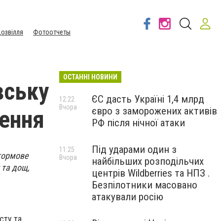
озвілля
Фотоотчеты
ОСТАННІ НОВИНИ
вську
ЄС дасть Україні 1,4 млрд
12:22
Вчора
євро з заморожених активів
ення
РФ після нічної атаки
Під ударами один з
11:25
штормове
Вчора
найбільших розподільчих
 та дощ,
центрів Wildberries та НПЗ .
Безпілотники масовано
атакували росію
сту та