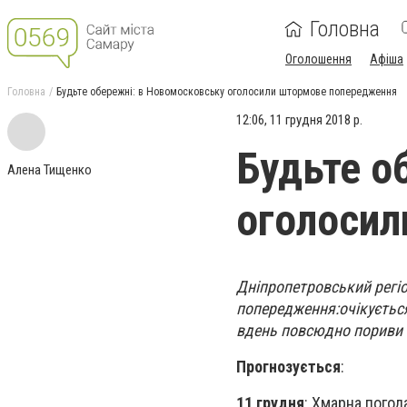
Головна
Оголошення
Афіша
Головна
Будьте обережні: в Новомосковську оголосили штормове попередження
12:06, 11 грудня 2018 р.
Будьте о
Алена Тищенко
оголосил
Дніпропетровський регіо
попередження:очікується
вдень повсюдно пориви пі
Прогнозується
:
11 грудня
: Хмарна погода