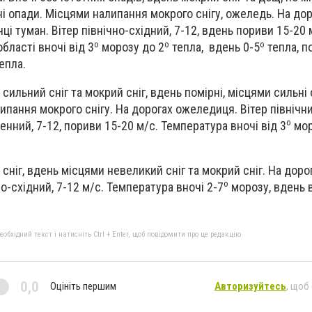
ні опади. Місцями налипання мокрого снігу, ожеледь. На до
ці туман. Вітер північно-східний, 7-12, вдень пориви 15-20 
о
о
о
бласті вночі від 3
морозу до 2
тепла, вдень 0-5
тепла, п
епла.
 сильний сніг та мокрий сніг, вдень помірні, місцями сильні
пання мокрого снігу. На дорогах ожеледиця. Вітер північни
о
нний, 7-12, пориви 15-20 м/с. Температура вночі від 3
мор
 сніг, вдень місцями невеликий сніг та мокрий сніг. На доро
о
о-східний, 7-12 м/с. Температура вночі 2-7
морозу, вдень в
бхідний текст і натисніть Ctrl + Enter, щоб повідомити про це редакцію
0,0
Оцініть першим
Авторизуйтесь
, щоб