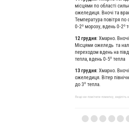
місцями по області силь
ожеледиця. Вночі та вран
Температура повітря по о
о
о
0-2
морозу, вдень 0-2
т
12 грудня
: Хмарно. Вночі
Місцями ожеледь та нали
переходом вдень на півде
о
тепла, вдень 0-5
тепла
13 грудня
: Хмарно. Вночі
ожеледиця. Вітер північн
о
до 3
тепла.
Якщо ви помітили помилку, виділіть нео