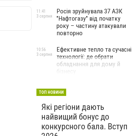
Росія зруйнувала 37 АЗК
11:41
3 серпня
"Нафтогазу" від початку
року – частину атакували
повторно
Ефективне тепло та сучасні
10:56
3 серпня
технології: де обрати
обладнання для дому й
бізнесу
НОВИНИ КОМПАНІЙ
ТОП НОВИНИ
Які регіони дають
найвищий бонус до
конкурсного бала. Вступ