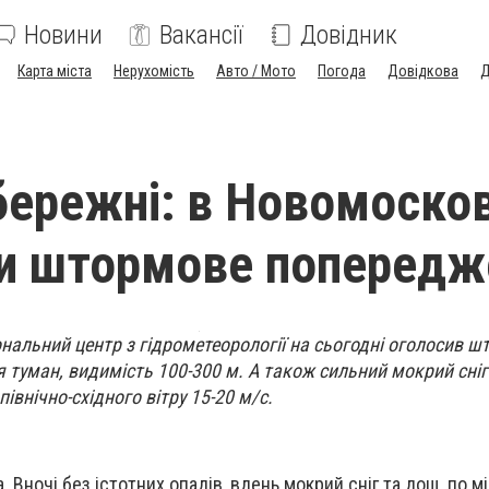
Новини
Вакансії
Довідник
Карта міста
Нерухомість
Авто / Мото
Погода
Довідкова
Д
бережні: в Новомоско
и штормове попередж
нальний центр з гідрометеорології на сьогодні оголосив 
 туман, видимість 100-300 м. А також сильний мокрий сніг
внічно-східного вітру 15-20 м/с.
. Вночі без істотних опадів, вдень мокрий сніг та дощ, по мі