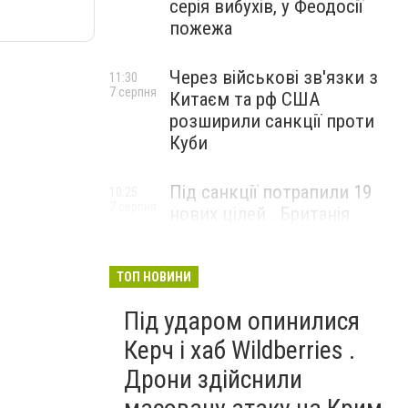
серія вибухів, у Феодосії
пожежа
Через військові зв'язки з
11:30
7 серпня
Китаєм та рф США
розширили санкції проти
Куби
Під санкції потрапили 19
10:25
7 серпня
нових цілей . Британія
вдарила по банках і
«тіньовому флоту» рф
ТОП НОВИНИ
Під ударом опинилися
Керч і хаб Wildberries .
Дрони здійснили