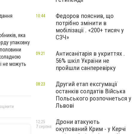
Федоров пояснив, що
одання
10:44
потрібно змінити в
мобілізації . «200+ тисяч у
бників, яка
СЗЧ»
ерду упаковку
 половини
Антисанітарія в укриттях .
09:21
околадною
56% шкіл України не
і не можуть
пройшли санперевірку
Другий етап ексгумації
08:23
останків солдатів Війська
Польського розпочнеться у
Львові
 оцінити
Дрони атакують
12:25
7 серпня
окупований Крим - у Керчі