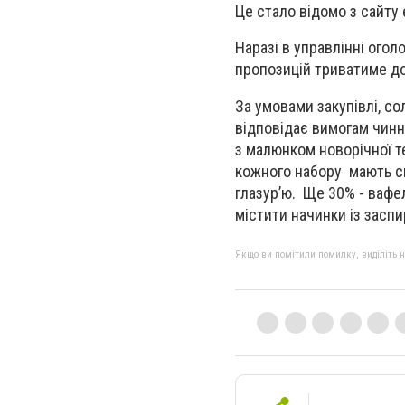
Це стало відомо з сайту
Наразі в управлінні ого
пропозицій триватиме до
За умовами закупівлі, со
відповідає вимогам чинн
з малюнком новорічної т
кожного набору мають с
глазур’ю. Ще 30% - вафе
містити начинки із заспи
Якщо ви помітили помилку, виділіть нео