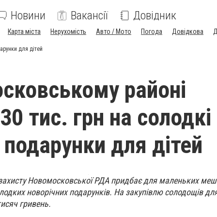
Новини
Вакансії
Довідник
Карта міста
Нерухомість
Авто / Мото
Погода
Довідкова
Д
дарунки для дітей
сковському районі
30 тис. грн на солодкі
і подарунки для дітей
 захисту Новомосковської РДА придбає для маленьких меш
одких новорічних подарунків. На закупівлю солодощів дл
исяч гривень.