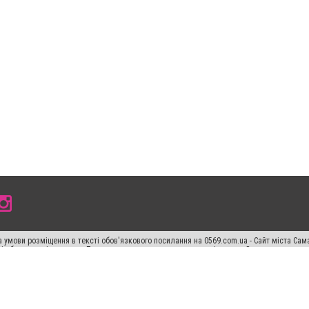
 умови розміщення в тексті обов'язкового посилання на 0569.com.ua - Сайт міста Сам
сті або в якості джерела. Порушення виняткових прав переслідується Законом.
ський спецпроєкт", "Політичні новини", "Пресреліз", "PR", "Офіційно", "Політична рек
раншиза "CitySites"
Правила класифайд
Редакційна політика
Політика конфіденційн