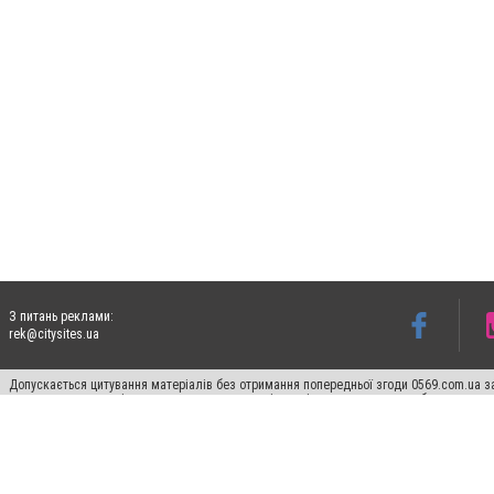
З питань реклами:
rek@citysites.ua
Допускається цитування матеріалів без отримання попередньої згоди 0569.com.ua за
пошукових систем гіперпосилання на цитовані статті не нижче другого абзацу в тек
Матеріали з плашками "Новини компаній", "Промо", "Партнерський матеріал", "Партнер
Реклама на сайті
Ф