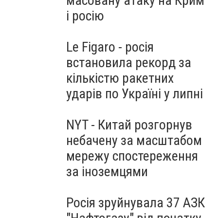
масовану атаку на Крим
і росію
Le Figaro - росія
встановила рекорд за
кількістю ракетних
ударів по Україні у липні
NYT - Китай розгорнув
небачену за масштабом
мережу спостереження
за іноземцями
Росія зруйнувала 37 АЗК