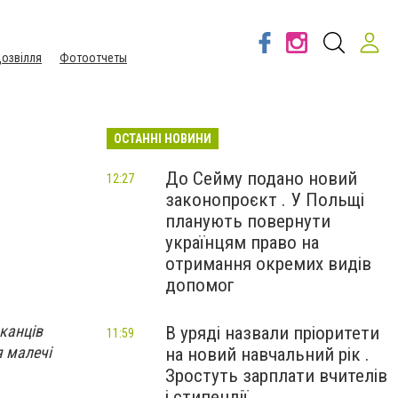
озвілля
Фотоотчеты
ОСТАННІ НОВИНИ
До Сейму подано новий
12:27
законопроєкт . У Польщі
планують повернути
українцям право на
отримання окремих видів
допомог
канців
В уряді назвали пріоритети
11:59
я малечі
на новий навчальний рік .
Зростуть зарплати вчителів
і стипендії