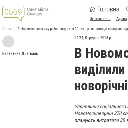
Головна
Оголошення
Афіша
Головна
В Новомосковському районі виділили 30 тис. грн на солодкі новорічні по
14:24, 8 грудня 2018 р.
В Новомо
Валентина Дрегваль
виділили 
новорічн
Управління соціального
Новомосковщини 370 сол
планують витратити 30 т