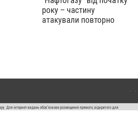
"Нафтогазу" від початку
року – частину
атакували повторно
ару. Для інтернет-видань обов'язкове розміщення прямого, відкритого для
лама" публікуються на правах реклами.
ості
Правила сайту