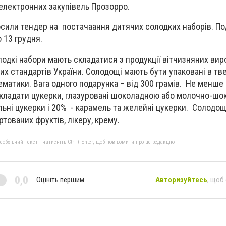
 електронних закупівель Прозорро.
лосили тендер на постачаання дитячих солодких наборів. П
 13 грудня.
лодкі набори мають складатися з продукції вітчизняних виро
их стандартів України. Солодощі мають бути упаковані в тв
ематики. Вага одного подарунка – від 300 грамів. Не менше
кладати цукерки, глазуровані шоколадною або молочно-ш
льні цукерки і 20% - карамель та желейні цукерки. Солодощ
ртованих фруктів, лікеру, крему.
бхідний текст і натисніть Ctrl + Enter, щоб повідомити про це редакцію
0,0
Оцініть першим
Авторизуйтесь
, щоб