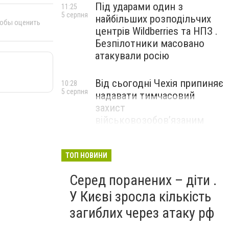
Під ударами один з
11:25
5 серпня
найбільших розподільчих
тобы оценить
центрів Wildberries та НПЗ .
Безпілотники масовано
атакували росію
Від сьогодні Чехія припиняє
10:28
5 серпня
надавати тимчасовий
захист
військовозобов’язаним
українцям
ТОП НОВИНИ
Серед поранених – діти .
У Києві зросла кількість
загиблих через атаку рф