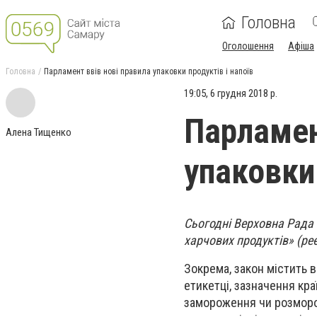
Головна
Оголошення
Афіша
Головна
Парламент ввів нові правила упаковки продуктів і напоїв
19:05, 6 грудня 2018 р.
Парламен
Алена Тищенко
упаковки 
Сьогодні Верховна Рада
харчових продуктів» (ре
Зокрема, закон містить 
етикетці, зазначення кр
замороження чи розморож