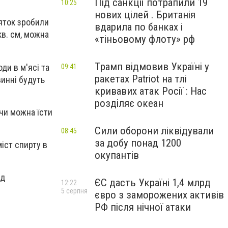
Під санкції потрапили 19
10:25
нових цілей . Британія
яток зробили
вдарила по банках і
кв. см, можна
«тіньовому флоту» рф
Трамп відмовив Україні у
ди в м'ясі та
09:41
ракетах Patriot на тлі
винні будуть
кривавих атак Росії : Нас
розділяє океан
 чи можна їсти
Сили оборони ліквідували
08:45
за добу понад 1200
іст спирту в
окупантів
ід
ЄС дасть Україні 1,4 млрд
12:22
5 серпня
євро з заморожених активів
РФ після нічної атаки