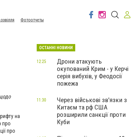
озвілля
Фотоотчеты
ОСТАННІ НОВИНИ
Дрони атакують
12:25
окупований Крим - у Керчі
серія вибухів, у Феодосії
пожежа
 щодо
Через військові зв'язки з
11:30
Китаєм та рф США
розширили санкції проти
шрифту на
Куби
ю про
ції про