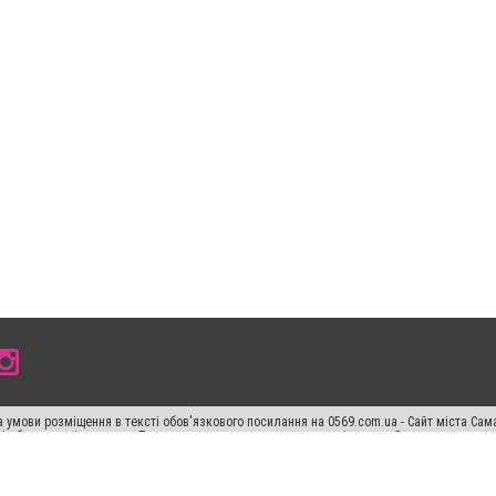
 умови розміщення в тексті обов'язкового посилання на 0569.com.ua - Сайт міста Сам
сті або в якості джерела. Порушення виняткових прав переслідується Законом.
ський спецпроєкт", "Політичні новини", "Пресреліз", "PR", "Офіційно", "Політична рек