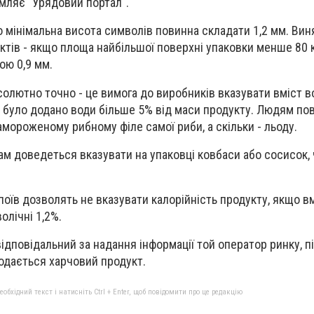
омляє "Урядовий портал".
 мінімальна висота символів повинна складати 1,2 мм. Вин
уктів - якщо площа найбільшої поверхні упаковки менше 80 
ою 0,9 мм.
олютно точно - це вимога до виробників вказувати вміст во
ці було додано води більше 5% від маси продукту. Людям по
амороженому рибному філе самої риби, а скільки - льоду.
там доведеться вказувати на упаковці ковбаси або сосисок,
оїв дозволять не вказувати калорійність продукту, якщо вм
олічні 1,2%.
ідповідальний за надання інформації той оператор ринку, п
одається харчовий продукт.
бхідний текст і натисніть Ctrl + Enter, щоб повідомити про це редакцію