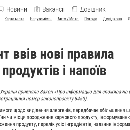
Новини
Вакансії
Довідник
Карта міста
Нерухомість
Авто / Мото
Погода
Довідкова
Д
т ввів нові правила
продуктів і напоїв
 України прийняла Закон «Про інформацію для споживачів
єстраційний номер законопроекту 8450).
вимоги щодо виділення алергенів, передбачає збільшення 
аїни чи місця походження харчового продукту, інформуванн
ення продукту, перелік усіх інгредієнтів, надання інформа