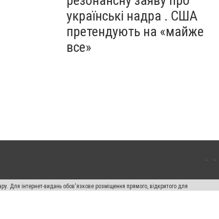
резонансну заяву про
українські надра . США
претендують на «майже
все»
ару. Для інтернет-видань обов'язкове розміщення прямого, відкритого для
лама" публікуються на правах реклами.