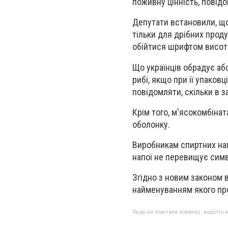
поживну цінність, повід
Депутати встановили, що
тільки для дрібних прод
обійтися шрифтом висот
Що українців обрадує абс
рибі, якщо при її упаков
повідомляти, скільки в з
Крім того, м'ясокомбіна
оболонку.
Виробникам спиртних нап
напої не перевищує симв
Згідно з новим законом в
найменуванням якого пр
Якщо ви помітили помилку, виділіть нео