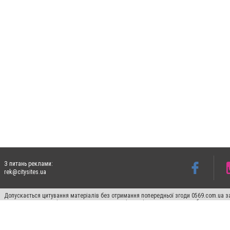
З питань реклами:
rek@citysites.ua
Допускається цитування матеріалів без отримання попередньої згоди 0569.com.ua за
пошукових систем гіперпосилання на цитовані статті не нижче другого абзацу в тек
Матеріали з плашками "Новини компаній", "Промо", "Партнерський матеріал", "Партнер