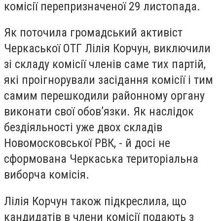
комісії перепризначеної 29 листопада.
Як поточила громадський активіст
Черкаської ОТГ Лілія Корчун, виключили
зі складу комісії членів саме тих партій,
які проігнорували засідання комісії і тим
самим перешкодили районному органу
виконати свої обов’язки. Як наслідок
бездіяльності уже двох складів
Новомосковської РВК, - й досі не
сформована Черкаська територіальна
виборча комісія.
Лілія Корчун також підкреслила, що
кандидатів в члени комісії подають з