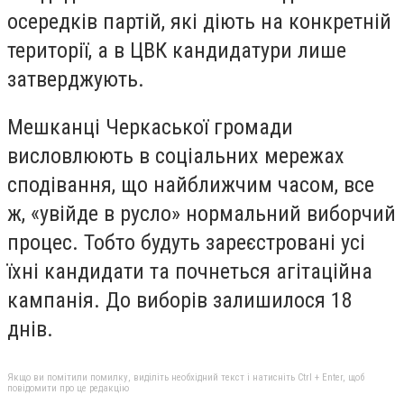
осередків партій, які діють на конкретній
території, а в ЦВК кандидатури лише
затверджують.
Мешканці Черкаської громади
висловлюють в соціальних мережах
сподівання, що найближчим часом, все
ж, «увійде в русло» нормальний виборчий
процес. Тобто будуть зареєстровані усі
їхні кандидати та почнеться агітаційна
кампанія. До виборів залишилося 18
днів.
Якщо ви помітили помилку, виділіть необхідний текст і натисніть Ctrl + Enter, щоб
повідомити про це редакцію