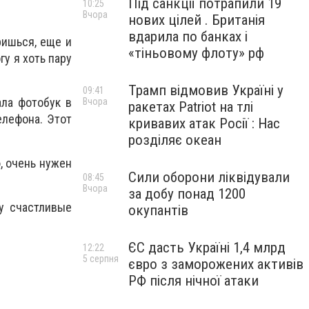
Під санкції потрапили 19
10:25
Вчора
нових цілей . Британія
вдарила по банках і
ришься, еще и
«тіньовому флоту» рф
гу я хоть пару
Трамп відмовив Україні у
09:41
ала фотобук в
Вчора
ракетах Patriot на тлі
елефона. Этот
кривавих атак Росії : Нас
розділяє океан
, очень нужен
Сили оборони ліквідували
08:45
Вчора
за добу понад 1200
у счастливые
окупантів
ЄС дасть Україні 1,4 млрд
12:22
5 серпня
євро з заморожених активів
РФ після нічної атаки