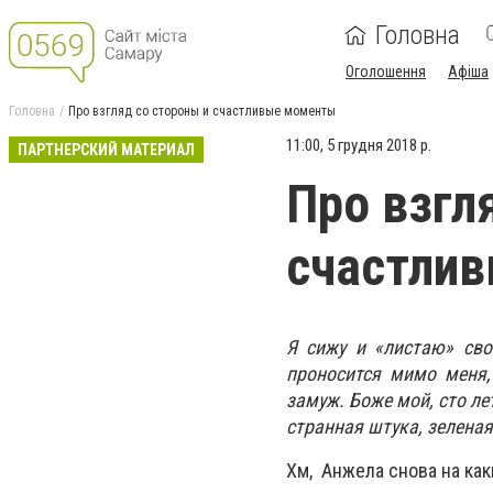
Головна
Оголошення
Афіша
Головна
Про взгляд со стороны и счастливые моменты
11:00, 5 грудня 2018 р.
ПАРТНЕРСКИЙ МАТЕРИАЛ
Про взгл
счастли
Я сижу и «листаю» сво
проносится мимо меня,
замуж. Боже мой, сто лет
странная штука, зеленая
Хм, Анжела снова на как