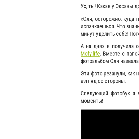
Ух, ты! Какая у Оксаны д
«Оля, осторожно, куда 
испачкаешься. Что значит
минут уделить себе! По
А на днях я получила о
Mofy.life
. Вместе с папо
фотоальбом Оля назвала
Эти фото резанули, как 
взгляд со стороны.
Следующий фотобук я 
моменты!