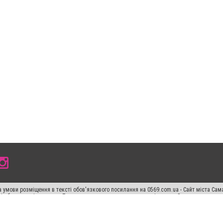
 умови розміщення в тексті обов'язкового посилання на 0569.com.ua - Сайт міста Сам
сті або в якості джерела. Порушення виняткових прав переслідується Законом.
ський спецпроєкт", "Політичні новини", "Пресреліз", "PR", "Офіційно", "Політична рек