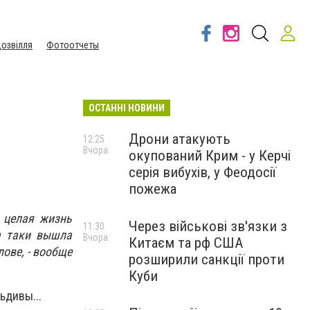
озвілля
Фотоотчеты
ОСТАННІ НОВИНИ
Дрони атакують
12:25
Вчора
окупований Крим - у Керчі
серія вибухів, у Феодосії
пожежа
 целая жизнь
Через військові зв'язки з
11:30
а таки вышла
Вчора
Китаєм та рф США
лове, - вообще
розширили санкції проти
Куби
ьдивы...