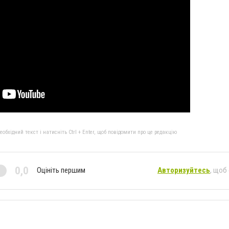
бхідний текст і натисніть Ctrl + Enter, щоб повідомити про це редакцію
0,0
Оцініть першим
Авторизуйтесь
, щоб