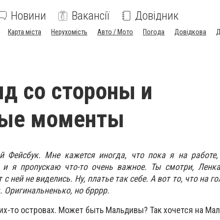
Новини
Вакансії
Довідник
Карта міста
Нерухомість
Авто / Мото
Погода
Довідкова
Д
яд со стороны и
вые моменты
й Фейсбук. Мне кажется иногда, что пока я на работе,
 и я пропускаю что-то очень важное. Ты смотри, Ленк
 с ней не виделись. Ну, платье так себе. А вот то, что на го
. Оригинальненько, но брррр.
их-то островах. Может быть Мальдивы? Так хочется на Мал