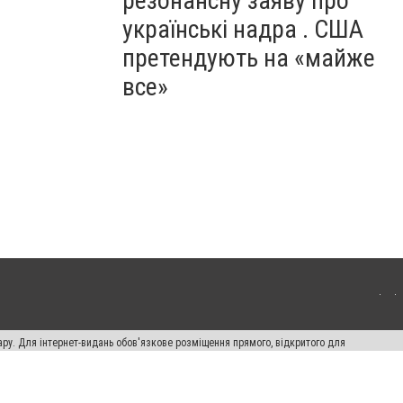
резонансну заяву про
українські надра . США
претендують на «майже
все»
ару. Для інтернет-видань обов'язкове розміщення прямого, відкритого для
лама" публікуються на правах реклами.