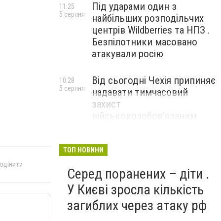
Під ударами один з
11:25
5 серпня
найбільших розподільчих
центрів Wildberries та НПЗ .
Безпілотники масовано
атакували росію
Від сьогодні Чехія припиняє
10:28
5 серпня
надавати тимчасовий
захист
військовозобов’язаним
українцям
ТОП НОВИНИ
 оцінити
Серед поранених – діти .
У Києві зросла кількість
загиблих через атаку рф