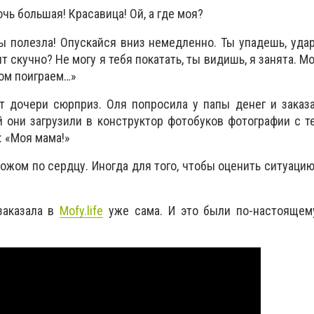
очь большая! Красавица! Ой, а где моя?
ты полезла! Опускайся вниз немедленно. Ты упадешь, уда
 скучно? Не могу я тебя покатать, ты видишь, я занята. Мо
том поиграем…»
т дочери сюрприз. Оля попросила у папы денег и заказ
й они загрузили в конструктор фотобуков фотографии с т
: «Моя мама!»
ножом по сердцу. Иногда для того, чтобы оценить ситуацию
заказала в
Mofy.life
уже сама. И это были по-настоящем