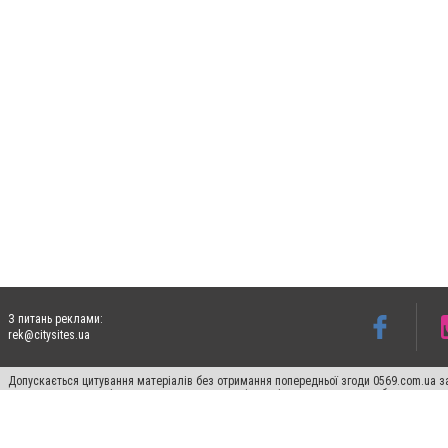
З питань реклами:
rek@citysites.ua
Допускається цитування матеріалів без отримання попередньої згоди 0569.com.ua за
пошукових систем гіперпосилання на цитовані статті не нижче другого абзацу в тек
Матеріали з плашками "Новини компаній", "Промо", "Партнерський матеріал", "Партнер