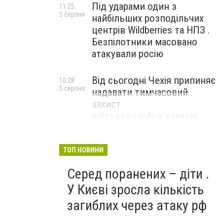
Під ударами один з
11:25
5 серпня
найбільших розподільчих
центрів Wildberries та НПЗ .
Безпілотники масовано
атакували росію
Від сьогодні Чехія припиняє
10:28
5 серпня
надавати тимчасовий
захист
військовозобов’язаним
українцям
ТОП НОВИНИ
Серед поранених – діти .
У Києві зросла кількість
загиблих через атаку рф