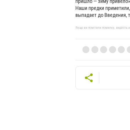
пришло — зиму привело».
Наши предки приметили, 
выпадает до Введения, т
Якщо ви помітили помилку, виділіть нео