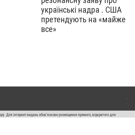
резонансну заяву про
українські надра . США
претендують на «майже
все»
ару. Для інтернет-видань обов'язкове розміщення прямого, відкритого для
лама" публікуються на правах реклами.