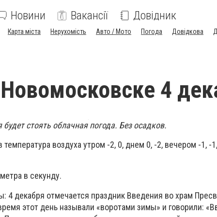
Новини
Вакансії
Довідник
Карта міста
Нерухомість
Авто / Мото
Погода
Довідкова
Д
 Новомосковске 4 дек
 будет стоять облачная погода. Без осадков.
температура воздуха утром -2, 0, днем 0, -2, вечером -1, -1,
 метра в секунду.
ы: 4 декабря отмечается праздник Введения во храм Прес
время этот день называли «воротами зимы» и говорили: «