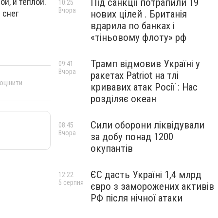
й, и теплой.
Під санкції потрапили 19
10:25
Вчора
 снег
нових цілей . Британія
.
вдарила по банках і
«тіньовому флоту» рф
Трамп відмовив Україні у
09:41
Вчора
ракетах Patriot на тлі
 оцінити
кривавих атак Росії : Нас
розділяє океан
Сили оборони ліквідували
08:45
Вчора
за добу понад 1200
окупантів
ЄС дасть Україні 1,4 млрд
12:22
5 серпня
євро з заморожених активів
РФ після нічної атаки