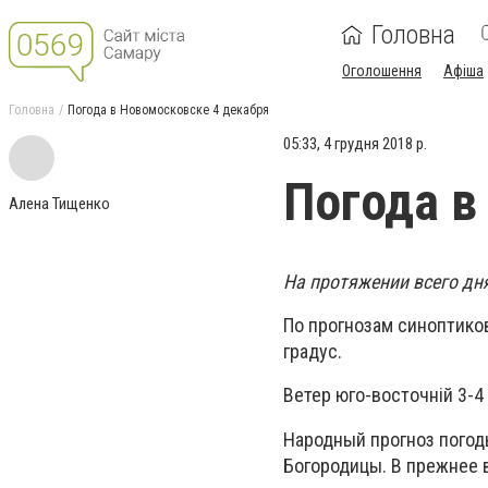
Головна
Оголошення
Афіша
Головна
Погода в Новомосковске 4 декабря
05:33, 4 грудня 2018 р.
Погода в
Алена Тищенко
На протяжении всего дня
По прогнозам синоптиков 
градус.
Ветер юго-восточній 3-4
Народный прогноз погод
Богородицы. В прежнее 