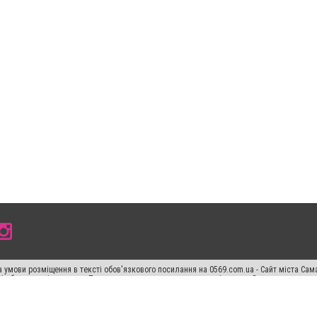
 умови розміщення в тексті обов'язкового посилання на 0569.com.ua - Сайт міста Сам
сті або в якості джерела. Порушення виняткових прав переслідується Законом.
ський спецпроєкт", "Політичні новини", "Пресреліз", "PR", "Офіційно", "Політична рек