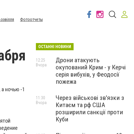
озвілля
Фотоотчеты
ОСТАННІ НОВИНИ
абря
Дрони атакують
12:25
Вчора
окупований Крим - у Керчі
серія вибухів, у Феодосії
пожежа
 а ночью -1
Через військові зв'язки з
11:30
Вчора
Китаєм та рф США
розширили санкції проти
Куби
вятой
Введение