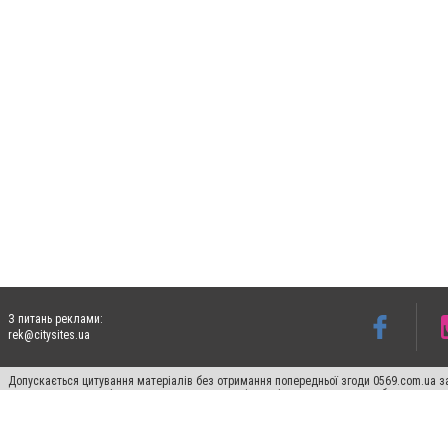
З питань реклами:
rek@citysites.ua
Допускається цитування матеріалів без отримання попередньої згоди 0569.com.ua за
пошукових систем гіперпосилання на цитовані статті не нижче другого абзацу в тек
Матеріали з плашками "Новини компаній", "Промо", "Партнерський матеріал", "Партнер