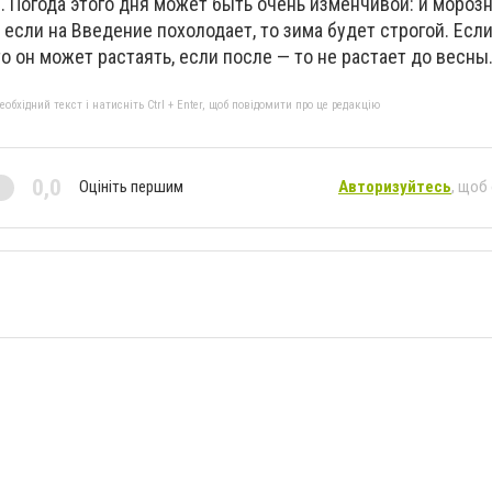
 Погода этого дня может быть очень изменчивой: и морозно
если на Введение похолодает, то зима будет строгой. Если
о он может растаять, если после — то не растает до весны
бхідний текст і натисніть Ctrl + Enter, щоб повідомити про це редакцію
0,0
Оцініть першим
Авторизуйтесь
, щоб