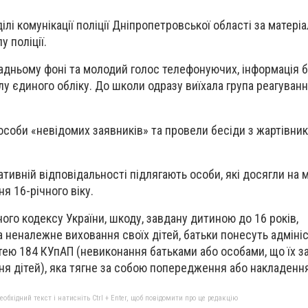
ілі комунікації поліції Дніпропетровської області за матері
 поліції.
адньому фоні та молодий голос телефонуючих, інформація 
у єдиного обліку. До школи одразу виїхала група реагуванн
особи «невідомих заявників» та провели бесіди з жартівника
ативній відповідальності підлягають особи, які досягли на
 16-річного віку.
ьного кодексу України, шкоду, завдану дитиною до 16 років,
 неналежне виховання своїх дітей, батьки понесуть адміні
ттею 184 КУпАП (невиконання батьками або особами, що їх з
ня дітей), яка тягне за собою попередження або накладенн
бхідний текст і натисніть Ctrl + Enter, щоб повідомити про це редакцію