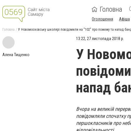
Головна
Оголошення
Афіша
Головна
У Новомосковську школярі повідомили на "102" про пожежу та напад бан
13:22, 27 листопада 2018 р.
У Новомо
Алена Тищенко
повідоми
напад ба
Вчора на великій перерв
повідомляли спочатку пр
першокласників про небе
відповідальності.