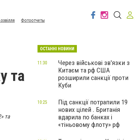
озвілля
Фотоотчеты
ОСТАННІ НОВИНИ
Через військові зв'язки з
11:30
Китаєм та рф США
у та
розширили санкції проти
Куби
Під санкції потрапили 19
10:25
нових цілей . Британія
2» та
вдарила по банках і
«тіньовому флоту» рф