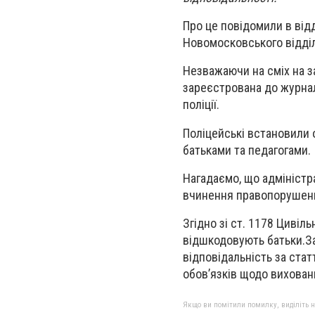
Про це повідомили в відд
Новомосковського відділу
Незважаючи на сміх на з
зареєстрована до журнал
поліції.
Поліцейські встановили 
батьками та педагогами.
Нагадаємо, що адміністр
вчинення правопорушення
Згідно зі ст. 1178 Цивіл
відшкодовують батьки.За
відповідальність за ста
обов’язків щодо вихован
Якщо ви помітили помилку, виділіть нео