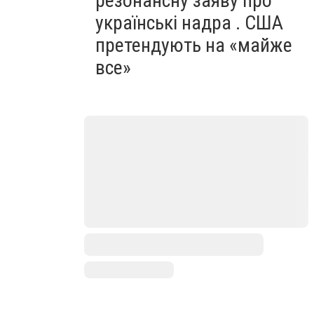
резонансну заяву про
українські надра . США
претендують на «майже
все»