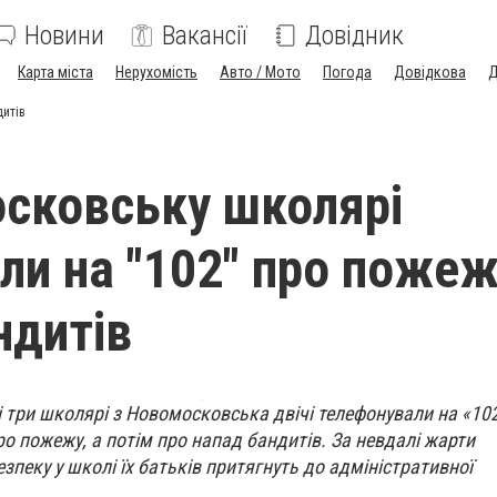
Новини
Вакансії
Довідник
Карта міста
Нерухомість
Авто / Мото
Погода
Довідкова
Д
дитів
сковську школярі
ли на "102" про пожеж
ндитів
і три школярі з Новомосковська двічі телефонували на «10
о пожежу, а потім про напад бандитів.
За невдалі жарти
зпеку у школі їх батьків притягнуть до адміністративної