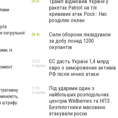
Трамп відмовив Україні у
09:41
ракетах Patriot на тлі
алами
кривавих атак Росії : Нас
розділяє океан
була
я патрульної
Сили оборони ліквідували
08:45
за добу понад 1200
окупантів
ми, їх
ЄС дасть Україні 1,4 млрд
12:22
5 серпня
 момент
євро з заморожених активів
РФ після нічної атаки
Під ударами один з
11:25
стративну
5 серпня
найбільших розподільчих
амінюють,
центрів Wildberries та НПЗ .
я штрафу.
Безпілотники масовано
атакували росію