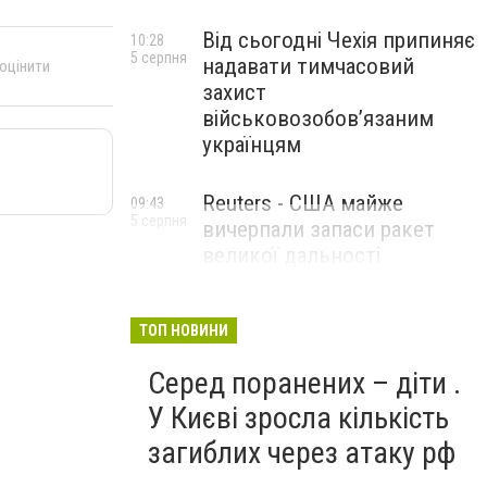
Від сьогодні Чехія припиняє
10:28
5 серпня
надавати тимчасовий
 оцінити
захист
військовозобов’язаним
українцям
Reuters - США майже
09:43
5 серпня
вичерпали запаси ракет
великої дальності
ТОП НОВИНИ
Серед поранених – діти .
У Києві зросла кількість
загиблих через атаку рф