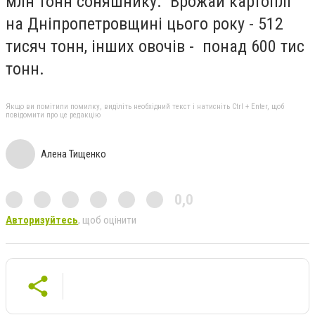
млн тонн соняшнику. Врожай картоплі
на Дніпропетровщині цього року - 512
тисяч тонн, інших овочів - понад 600 тис
тонн.
Якщо ви помітили помилку, виділіть необхідний текст і натисніть Ctrl + Enter, щоб
повідомити про це редакцію
Алена Тищенко
0,0
Авторизуйтесь
, щоб оцінити