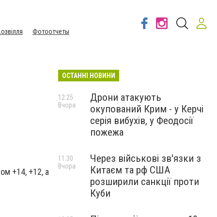
озвілля
Фотоотчеты
ОСТАННІ НОВИНИ
Дрони атакують
12:25
Вчора
окупований Крим - у Керчі
серія вибухів, у Феодосії
пожежа
Через військові зв'язки з
11:30
Вчора
Китаєм та рф США
ом +14, +12, а
розширили санкції проти
Куби