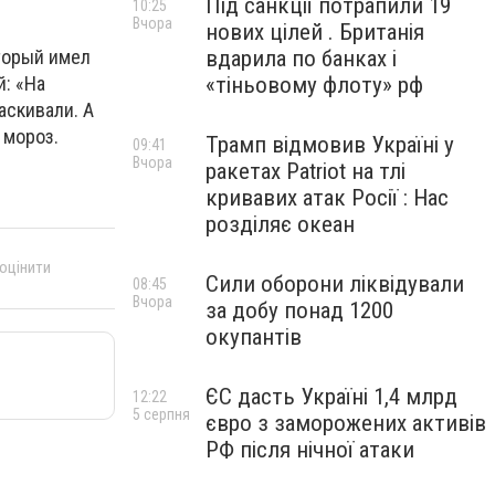
Під санкції потрапили 19
10:25
Вчора
нових цілей . Британія
оторый имел
вдарила по банках і
й: «На
«тіньовому флоту» рф
аскивали. А
 мороз.
Трамп відмовив Україні у
09:41
Вчора
ракетах Patriot на тлі
кривавих атак Росії : Нас
розділяє океан
 оцінити
Сили оборони ліквідували
08:45
Вчора
за добу понад 1200
окупантів
ЄС дасть Україні 1,4 млрд
12:22
5 серпня
євро з заморожених активів
РФ після нічної атаки