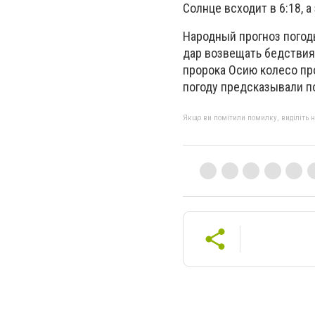
Солнце всходит в 6:18, а 
Народный прогноз погоды
дар возвещать бедствия.
пророка Осию колесо про
погоду предсказывали по
Якщо ви помітили помилку, виділіть нео