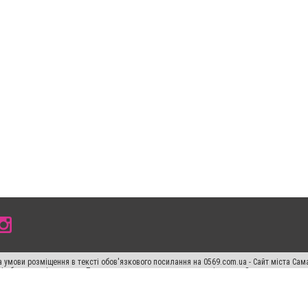
 умови розміщення в тексті обов'язкового посилання на 0569.com.ua - Сайт міста Сам
сті або в якості джерела. Порушення виняткових прав переслідується Законом.
ський спецпроєкт", "Політичні новини", "Пресреліз", "PR", "Офіційно", "Політична рек