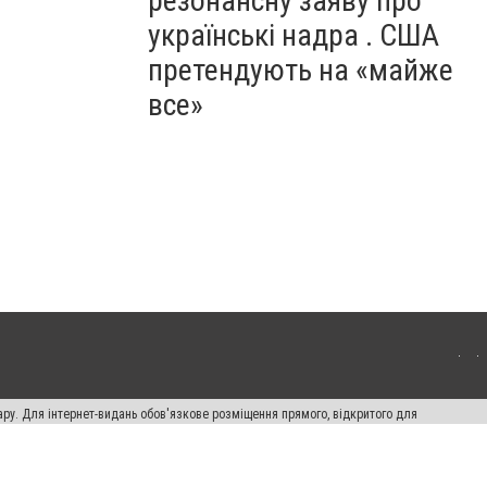
резонансну заяву про
українські надра . США
претендують на «майже
все»
ару. Для інтернет-видань обов'язкове розміщення прямого, відкритого для
лама" публікуються на правах реклами.