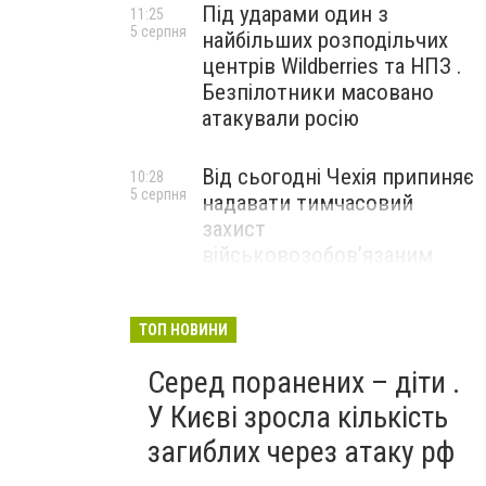
Під ударами один з
11:25
5 серпня
найбільших розподільчих
центрів Wildberries та НПЗ .
Безпілотники масовано
атакували росію
Від сьогодні Чехія припиняє
10:28
5 серпня
надавати тимчасовий
захист
військовозобов’язаним
українцям
ТОП НОВИНИ
Серед поранених – діти .
У Києві зросла кількість
загиблих через атаку рф