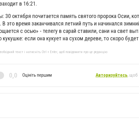
заходит в 16:21.
: 30 октября почитается память святого пророка Осии, к
 В это время заканчивался летний путь и начинался зимни
щается с осью» - телегу в сарай ставили, сани на свет выт
 кукушке: если она кукует на сухом дереве, то скоро будет
бхідний текст і натисніть Ctrl + Enter, щоб повідомити про це редакцію
0,0
Оцініть першим
Авторизуйтесь
, щоб