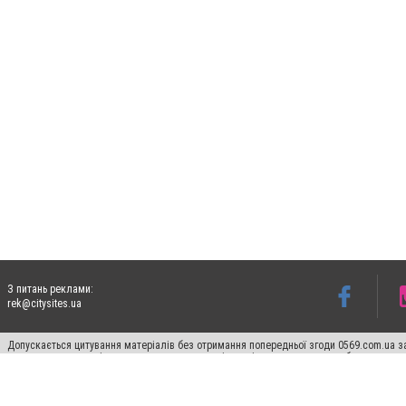
З питань реклами:
rek@citysites.ua
Допускається цитування матеріалів без отримання попередньої згоди 0569.com.ua за
пошукових систем гіперпосилання на цитовані статті не нижче другого абзацу в тек
Матеріали з плашками "Новини компаній", "Промо", "Партнерський матеріал", "Партнер