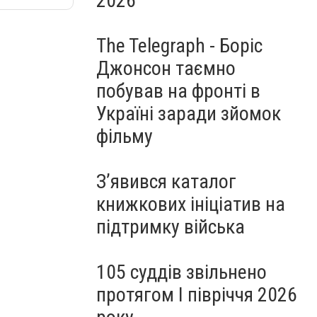
2026
The Telegraph - Боріс
Джонсон таємно
побував на фронті в
Україні заради зйомок
фільму
З’явився каталог
книжкових ініціатив на
підтримку війська
105 суддів звільнено
протягом I півріччя 2026