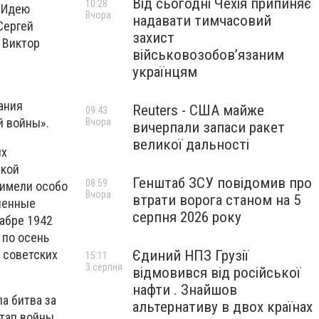
Від сьогодні Чехія припиняє
10:28
. Идею
Вчора
надавати тимчасовий
Сергей
захист
 Виктор
військовозобов’язаним
українцям
ания
Reuters - США майже
09:43
й войны».
Вчора
вичерпали запаси ракет
великої дальності
их
икой
Генштаб ЗСУ повідомив про
08:59
 имели особо
Вчора
втрати ворога станом на 5
ленные
серпня 2026 року
абре 1942
 по осень
 советских
Єдиний НПЗ Грузії
15:11
3 серпня
відмовився від російської
нафти . Знайшов
а битва за
альтернативу в двох країнах
этап войны