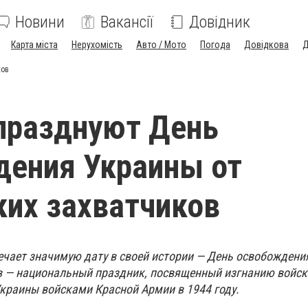
Новини
Вакансії
Довідник
Карта міста
Нерухомість
Авто / Мото
Погода
Довідкова
Д
ков
празднуют День
ения Украины от
их захватчиков
ечает значимую дату в своей истории — День освобождени
 — национальный праздник, посвященный изгнанию войск
Украины войсками Красной Армии в 1944 году.