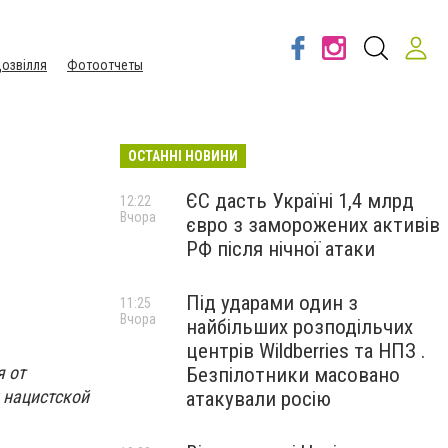
озвілля
Фотоотчеты
ОСТАННІ НОВИНИ
ЄС дасть Україні 1,4 млрд
12:22
Вчора
євро з заморожених активів
РФ після нічної атаки
Під ударами один з
11:25
Вчора
найбільших розподільчих
центрів Wildberries та НПЗ .
я от
Безпілотники масовано
 нацистской
атакували росію