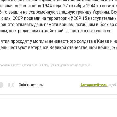
чавшаяся 9 сентября 1944 года. 27 октября 1944-го советс
8-го вышли на современную западную границу Украины. Вс
 силы СССР провели на территории УССР 15 наступательны
принято отдавать дань памяти воинам, погибшим в боях за
лям, пострадавшим от действий фашистских оккупантов.
тия проходят у могилы неизвестного солдата в Киеве и н
т день чествуют ветеранов Великой отечественной войны, 
бхідний текст і натисніть Ctrl + Enter, щоб повідомити про це редакцію
0,0
Оцініть першим
Авторизуйтесь
, щоб