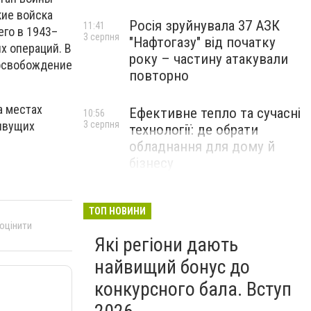
кие войска
Росія зруйнувала 37 АЗК
11:41
его в 1943–
3 серпня
"Нафтогазу" від початку
х операций. В
року – частину атакували
 освобождение
повторно
а местах
Ефективне тепло та сучасні
10:56
живущих
3 серпня
технології: де обрати
обладнання для дому й
бізнесу
НОВИНИ КОМПАНІЙ
ТОП НОВИНИ
 оцінити
Які регіони дають
найвищий бонус до
конкурсного бала. Вступ