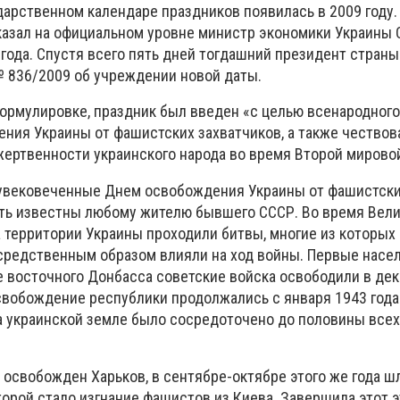
дарственном календаре праздников появилась в 2009 году
азал на официальном уровне министр экономики Украины 
 года. Спустя всего пять дней тогдашний президент страны
 836/2009 об учреждении новой даты.
ормулировке, праздник был введен «с целью всенародного
ния Украины от фашистских захватчиков, а также чествов
 жертвенности украинского народа во время Второй мирово
 увековеченные Днем освобождения Украины от фашистск
ть известны любому жителю бывшего СССР. Во время Вел
 территории Украины проходили битвы, многие из которых
средственным образом влияли на ход войны. Первые насе
е восточного Донбасса советские войска освободили в дек
освобождение республики продолжались с января 1943 года
на украинской земле было сосредоточено до половины всех
л освобожден Харьков, в сентябре-октябре этого же года шл
торой стало изгнание фашистов из Киева. Завершила этот 