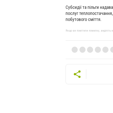
Субсидії та пільги надав
послуг теплопостачання,
побутового сміття.
Якщо ви помітили помилку, виділіть нео