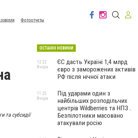
озвілля
Фотоотчеты
ОСТАННІ НОВИНИ
ЄС дасть Україні 1,4 млрд
12:22
Вчора
євро з заморожених активів
на
РФ після нічної атаки
Під ударами один з
11:25
Вчора
найбільших розподільчих
центрів Wildberries та НПЗ .
и та субсидії
Безпілотники масовано
атакували росію