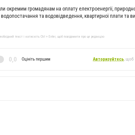
али окремим громадянам на оплату електроенергії, природно
 водопостачання та водовідведення, квартирної плати та в
бхідний текст і натисніть Ctrl + Enter, щоб повідомити про це редакцію
0,0
Оцініть першим
Авторизуйтесь
, щоб