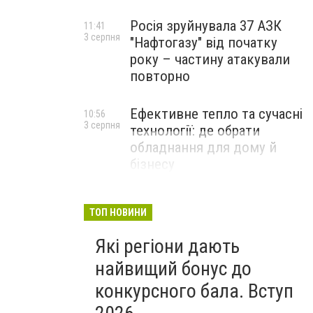
Росія зруйнувала 37 АЗК
11:41
3 серпня
"Нафтогазу" від початку
року – частину атакували
повторно
Ефективне тепло та сучасні
10:56
3 серпня
технології: де обрати
обладнання для дому й
бізнесу
НОВИНИ КОМПАНІЙ
ТОП НОВИНИ
Які регіони дають
найвищий бонус до
конкурсного бала. Вступ