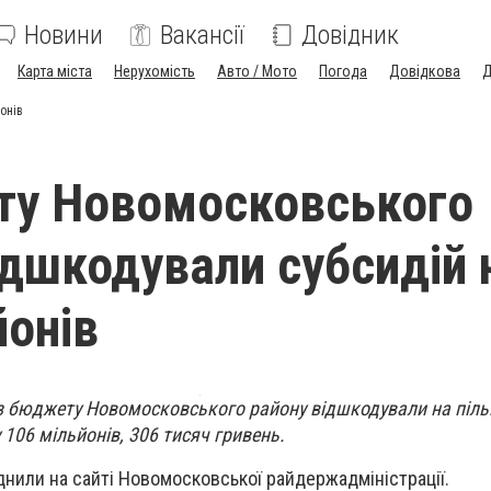
Новини
Вакансії
Довідник
Карта міста
Нерухомість
Авто / Мото
Погода
Довідкова
Д
онів
ту Новомосковського
ідшкодували субсидій 
йонів
 з бюджету Новомосковського району відшкодували на пільг
06 мільйонів, 306 тисяч гривень.
нили на сайті Новомосковської райдержадміністрації.