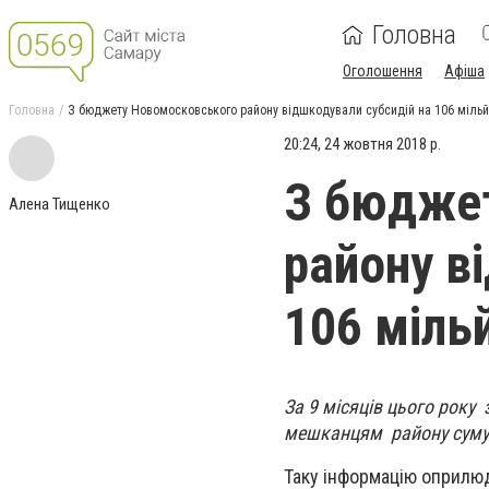
Головна
Оголошення
Афіша
Головна
З бюджету Новомосковського району відшкодували субсидій на 106 мільй
20:24, 24 жовтня 2018 р.
З бюдже
Алена Тищенко
району в
106 міль
За 9 місяців цього року
мешканцям району суму 1
Таку інформацію оприлюд