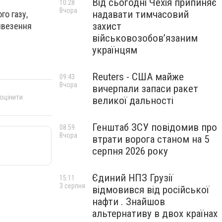
Від сьогодні Чехія припиняє
10:28
Вчора
надавати тимчасовий
го газу,
захист
ивезення
військовозобов’язаним
українцям
Reuters - США майже
09:43
Вчора
вичерпали запаси ракет
 оцінити
великої дальності
Генштаб ЗСУ повідомив про
08:59
Вчора
втрати ворога станом на 5
серпня 2026 року
Єдиний НПЗ Грузії
15:11
3 серпня
відмовився від російської
нафти . Знайшов
альтернативу в двох країнах