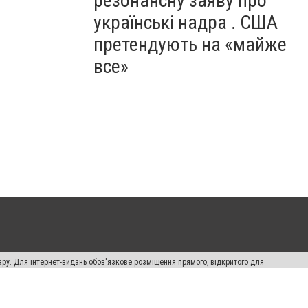
резонансну заяву про
українські надра . США
претендують на «майже
все»
ару. Для інтернет-видань обов'язкове розміщення прямого, відкритого для
лама" публікуються на правах реклами.