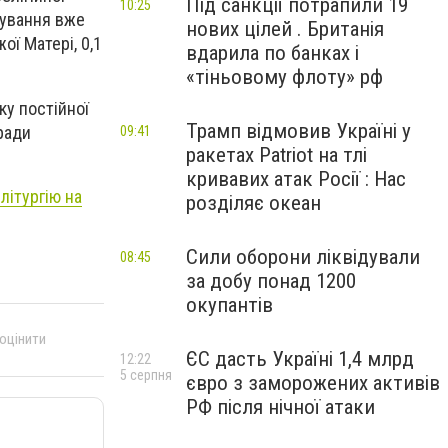
Під санкції потрапили 19
10:25
вування вже
нових цілей . Британія
ої Матері, 0,1
вдарила по банках і
«тіньовому флоту» рф
ку постійної
Трамп відмовив Україні у
ради
09:41
ракетах Patriot на тлі
кривавих атак Росії : Нас
літургію на
розділяє океан
Сили оборони ліквідували
08:45
за добу понад 1200
окупантів
 оцінити
ЄС дасть Україні 1,4 млрд
12:22
5 серпня
євро з заморожених активів
РФ після нічної атаки