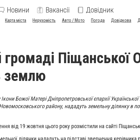
Новини
Вакансії
Довідник
Карта міста
Нерухомість
Авто / Мото
Погода
Довідкова
Д
ій громаді Піщанської 
ь землю
 Ікони Божої Матері Дніпропетровської єпархії Української
е Новомосковського району, нададуть земельну ділянку в по
ння від 19 жовтня цього року розмістили на сайті Піщанськ
ельної ділянки нададуть на підставі звернення керівника р