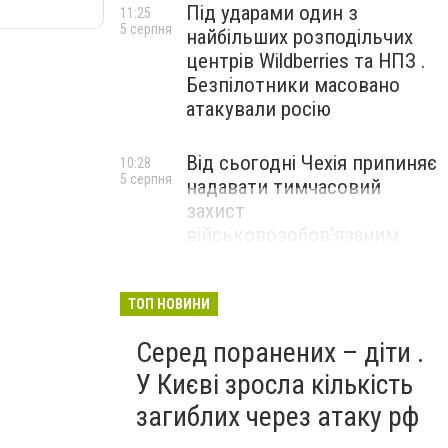
Під ударами один з
11:25
5 серпня
найбільших розподільчих
центрів Wildberries та НПЗ .
Безпілотники масовано
атакували росію
Від сьогодні Чехія припиняє
10:28
5 серпня
надавати тимчасовий
захист
військовозобов’язаним
українцям
ТОП НОВИНИ
Серед поранених – діти .
У Києві зросла кількість
загиблих через атаку рф