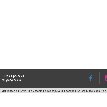
З питань реклами:
rek@citysites.ua
Допускається цитування матеріалів без отримання попередньої згоди 0569.com.ua за
пошукових систем гіперпосилання на цитовані статті не нижче другого абзацу в тек
Матеріали з плашками "Новини компаній", "Промо", "Партнерський матеріал", "Партнер