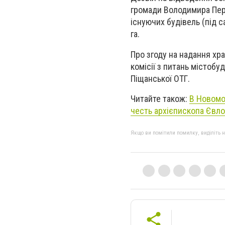
громади Володимира Перо
існуючих будівель (під с
га.
Про згоду на надання хра
комісії з питань містоб
Піщанської ОТГ.
Читайте також:
В Новомо
честь архієпископа Євло
Якщо ви помітили помилку, виділіть нео