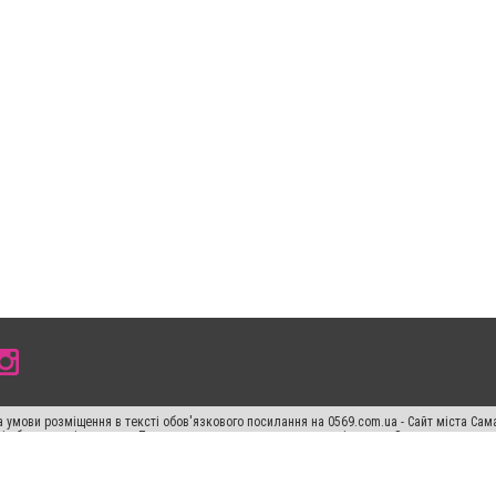
 умови розміщення в тексті обов'язкового посилання на 0569.com.ua - Сайт міста Сам
сті або в якості джерела. Порушення виняткових прав переслідується Законом.
ський спецпроєкт", "Політичні новини", "Пресреліз", "PR", "Офіційно", "Політична рек