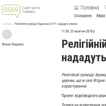
Головна
Оголошення
Афіша
Головна
Релігійній громаді Піщанської ОТГ нададуть землю
11:30, 23 жовтня 2018 р.
Релігійн
Алена Тищенко
нададут
Релігійній громаді Храму
церкви, що в селі Ягідн
користування.
Проект відповідного ріше
Дозвіл на відведення зем