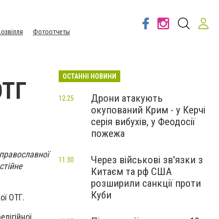
озвілля
Фотоотчеты
ОСТАННІ НОВИНИ
ОТГ
Дрони атакують
12:25
окупований Крим - у Керчі
серія вибухів, у Феодосії
пожежа
 православної
Через військові зв'язки з
11:30
стійне
Китаєм та рф США
розширили санкції проти
Куби
ої ОТГ.
елігійної