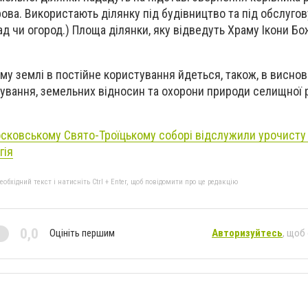
ва. Використають ділянку під будівництво та під обслуго
ад чи огород.) Площа ділянки, яку відведуть Храму Ікони Бож
му землі в постійне користування йдеться, також, в виснов
удування, земельних відносин та охорони природи селищної 
сковському Свято-Троїцькому соборі відслужили урочисту 
гія
бхідний текст і натисніть Ctrl + Enter, щоб повідомити про це редакцію
0,0
Оцініть першим
Авторизуйтесь
, щоб