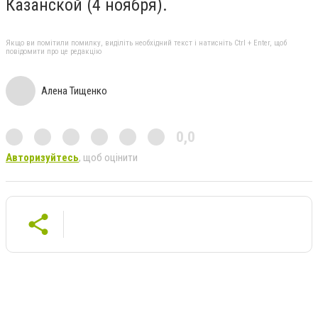
Казанской (4 ноября).
Якщо ви помітили помилку, виділіть необхідний текст і натисніть Ctrl + Enter, щоб
повідомити про це редакцію
Алена Тищенко
0,0
Авторизуйтесь
, щоб оцінити