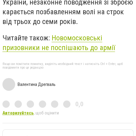
України, незаконне поводження зі зброєю
карається позбавленням волі на строк
від трьох до семи років.
Читайте також:
Новомосковські
призовники не поспішають до армії
Якщо ви помітили помилку, виділіть необхідний текст і натисніть Ctrl + Enter, щоб
повідомити про це редакцію
Валентина Дрегваль
0,0
Авторизуйтесь
, щоб оцінити