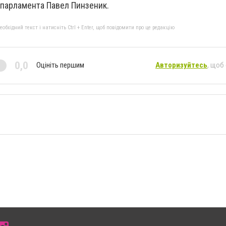
 парламента Павел Пинзеник.
бхідний текст і натисніть Ctrl + Enter, щоб повідомити про це редакцію
0,0
Оцініть першим
Авторизуйтесь
, щоб