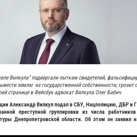
деле Вилкула” подвергали пыткам свидетелей, фальсифици
вести землю из государственной собственности, грозит от
оей странице в Фейсбук адвокат Вилкула Олег Бабич
ции Александр Вилкул подал в СБУ, Нацполицию, ДБР и 
ванной преступной группировки из числа работников
туры Днепропетровской области. Об этом он заявил н