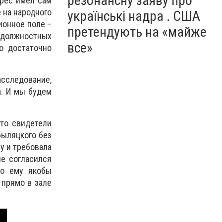
резонансну заяву про
ерес имел сам
 на народного
українські надра . США
ионное поле –
претендують на «майже
х должностных
все»
о достаточно
сследование,
а. И мы будем
что свидетели
быляцкого без
у и требовала
не согласился
то ему якобы
 прямо в зале