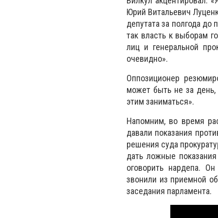
Вилкул акцентировал: «
Юрий Витальевич Луценко
депутата за полгода до 
так власть к выборам г
лиц и генеральной про
очевидно».
Оппозиционер резюмиро
может быть не за день,
этим заниматься».
Напомним, во время ра
давали показания проти
решения суда прокурату
дать ложные показания
оговорить нардепа. Он
звонили из приемной о
заседания парламента.