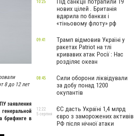
Під санкції потрапили 19
10:25
нових цілей . Британія
вдарила по банках і
«тіньовому флоту» рф
Трамп відмовив Україні у
09:41
ракетах Patriot на тлі
кривавих атак Росії : Нас
розділяє океан
ровали
Сили оборони ліквідували
08:45
 8 до 12 лет
за добу понад 1200
окупантів
ГПУ заявления
ЄС дасть Україні 1,4 млрд
12:22
 генеральной
5 серпня
євро з заморожених активів
а брифинге в
РФ після нічної атаки