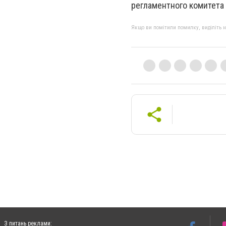
регламентного комитета
Якщо ви помітили помилку, виділіть нео
З питань реклами: