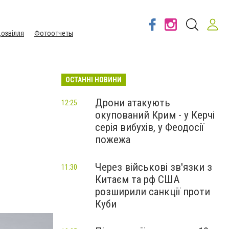
озвілля
Фотоотчеты
ОСТАННІ НОВИНИ
Дрони атакують
12:25
окупований Крим - у Керчі
серія вибухів, у Феодосії
пожежа
Через військові зв'язки з
11:30
Китаєм та рф США
розширили санкції проти
Куби