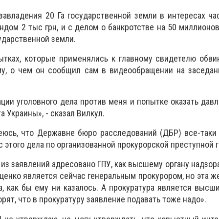
завладения 20 Га государственной земли в интересах ч
ндом 2 тыс грн, и с делом о банкротстве на 50 миллионов
сударственной земли.
пытках, которые применялись к главному свидетелю обв
у, о чем он сообщил сам в видеообращении на заседан
ации уголовного дела против меня и попытке оказать давл
а Украины», - сказал Вилкул.
еюсь, что Державне бюро расследований (ДБР) все-таки 
с этого дела по организованной прокурорской преступной 
 из заявлений адресовано ГПУ, как высшему органу надзора
ценко является сейчас генеральным прокурором, но эта ж
а, как бы ему ни казалось. А прокуратура является выс
орят, что в прокуратуру заявление подавать тоже надо».