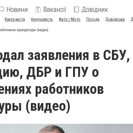
Новини
Вакансії
Довідник
Карта міста
Нерухомість
Авто / Мото
Погода
Довідкова
Д
работников прокуратуры (видео)
одал заявления в СБУ,
ию, ДБР и ГПУ о
ениях работников
уры (видео)