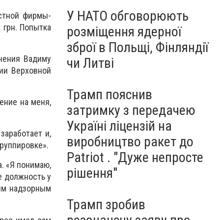
У НАТО обговорюють
астной фирмы-
 грн. Попытка
розміщення ядерної
зброї в Польщі, Фінляндії
инения Вадиму
чи Литві
ии Верховной
Трамп пояснив
ение на меня,
затримку з передачею
Україні ліцензій на
заработает и,
виробництво ракет до
группировке».
Patriot . "Дуже непросте
. «Я понимаю,
рішення"
е должность у
шим надзорным
Трамп зробив