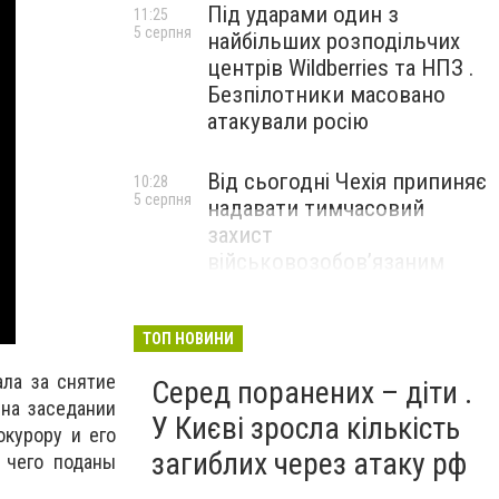
Під ударами один з
11:25
5 серпня
найбільших розподільчих
центрів Wildberries та НПЗ .
Безпілотники масовано
атакували росію
Від сьогодні Чехія припиняє
10:28
5 серпня
надавати тимчасовий
захист
військовозобов’язаним
українцям
ТОП НОВИНИ
ла за снятие
Серед поранених – діти .
 на заседании
У Києві зросла кількість
окурору и его
загиблих через атаку рф
 чего поданы