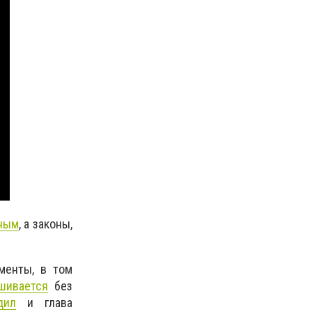
ным
, а законы,
менты, в том
шивается
без
дил
и глава