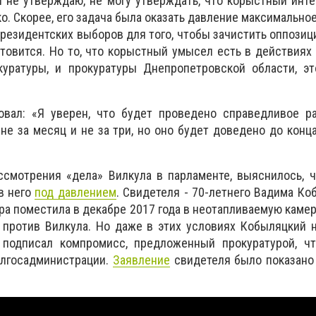
Я не утверждаю, не могу утверждать, что корыстный инт
. Скорее, его задача была оказать давление максимальное
президентских выборов для того, чтобы зачистить оппозиц
отовится. Но то, что корыстный умысел есть в действия
куратуры, и прокуратуры Днепропетровской области, эт
вал: «Я уверен, что будет проведено справедливое ра
 не за месяц и не за три, но оно будет доведено до конц
ссмотрения «дела» Вилкула в парламенте, выяснилось, 
в него
под давлением
. Свидетеля - 70-летнего Вадима Ко
ра поместила в декабре 2017 года в неотапливаемую камер
 против Вилкула. Но даже в этих условиях Кобыляцкий 
 подписал компромисс, предложенный прокуратурой, ч
блгосадминистрации.
Заявление
свидетеля было показано