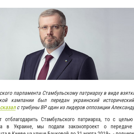
ского парламента Стамбульскому патриарху в виде взятки
ской кампании был передан украинский исторически
сказал
с трибуны ВР один из лидеров оппозиции Александр
т отблагодарить Стамбульского патриарха, то с целью
ца в Украине, мы подали законопроект о передаче
а в Киеве на улице Банковой до 31 марта 2019», - подчерк