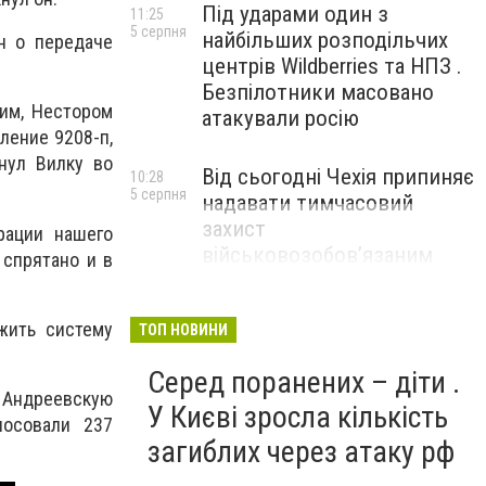
Під ударами один з
11:25
5 серпня
найбільших розподільчих
н о передаче
центрів Wildberries та НПЗ .
Безпілотники масовано
ким, Нестором
атакували росію
ение 9208-п,
нул Вилку во
Від сьогодні Чехія припиняє
10:28
5 серпня
надавати тимчасовий
захист
рации нашего
військовозобов’язаним
 спрятано и в
українцям
жить систему
ТОП НОВИНИ
Серед поранених – діти .
 Андреевскую
У Києві зросла кількість
осовали 237
загиблих через атаку рф