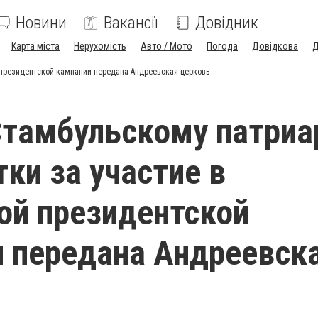
Новини
Вакансії
Довідник
Карта міста
Нерухомість
Авто / Мото
Погода
Довідкова
Д
й президентской кампании передана Андреевская церковь
Стамбульскому патриа
тки за участие в
ой президентской
 передана Андреевск