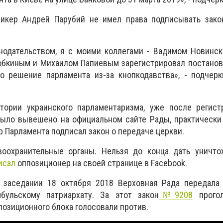
пикер Андрей Парубий не имел права подписывать зако
онодательством, я с моими коллегами - Вадимом Новинс
бкиным и Михаилом Папиевым зарегистрировал постановл
о решение парламента из-за кнопкодавства», - подчерк
тории украинского парламентаризма, уже после регист
было вывешено на официальном сайте Рады, практически
р Парламента подписал закон о передаче церкви.
оохранительные органы. Нельзя до конца дать уничто
исал
оппозиционер на своей странице в
Facebook
.
 заседании 18 октября 2018 Верховная Рада передала
бульскому патриархату. За этот закон
№9208
прогол
позиционного блока голосовали против.