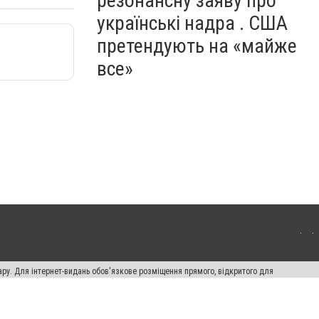
резонансну заяву про
українські надра . США
претендують на «майже
все»
ару. Для інтернет-видань обов'язкове розміщення прямого, відкритого для
лама" публікуються на правах реклами.