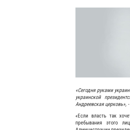
«Сегодня руками украин
украинской президент
Андреевская церковь», -
«Если власть так хоче
пребывания этого ли
Администрации президент