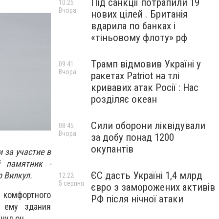
Під санкції потрапили 19
10:25
Вчора
нових цілей . Британія
вдарила по банках і
«тіньовому флоту» рф
Трамп відмовив Україні у
09:41
Вчора
ракетах Patriot на тлі
кривавих атак Росії : Нас
розділяє океан
Сили оборони ліквідували
08:45
Вчора
за добу понад 1200
окупантів
 за участие в
й памятник -
ЄС дасть Україні 1,4 млрд
 Вилкул.
12:22
5 серпня
євро з заморожених активів
 комфортного
РФ після нічної атаки
 ему здания
нул он.