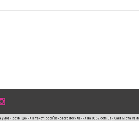
 умови розміщення в тексті обов'язкового посилання на 0569.com.ua - Сайт міста Сам
сті або в якості джерела. Порушення виняткових прав переслідується Законом.
ський спецпроєкт", "Політичні новини", "Пресреліз", "PR", "Офіційно", "Політична рек