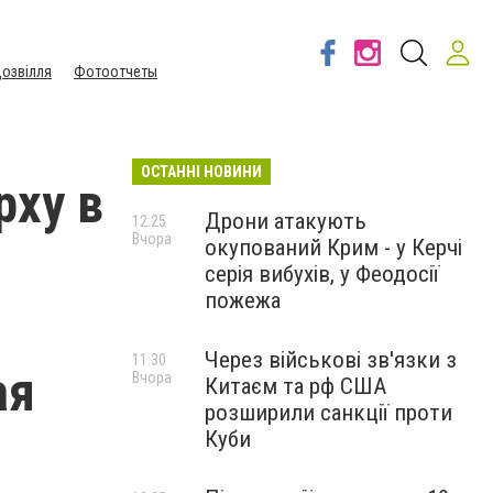
озвілля
Фотоотчеты
ОСТАННІ НОВИНИ
рху в
Дрони атакують
12:25
Вчора
окупований Крим - у Керчі
серія вибухів, у Феодосії
пожежа
Через військові зв'язки з
11:30
ая
Вчора
Китаєм та рф США
розширили санкції проти
Куби