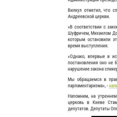
Вилкул отметил, что с
Андреевской церкви.
«В соответствии с зак
Шуфричем, Михаилом До
которым остановили эт
время выступления.
«Однако, впервые в ис
постановления оно не 
нарушение закона спике
Мы обращаемся в прав
парламентаризма», -
нап
Напомним, на утреннем
церковь в Киеве Стам
депутатов. Депутаты Оп