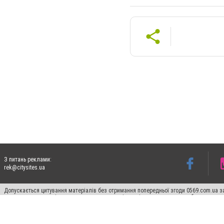
З питань реклами:
rek@citysites.ua
Допускається цитування матеріалів без отримання попередньої згоди 0569.com.ua за
пошукових систем гіперпосилання на цитовані статті не нижче другого абзацу в тек
Матеріали з плашками "Новини компаній", "Промо", "Партнерський матеріал", "Партнер