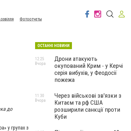
озвілля
Фотоотчеты
ОСТАННІ НОВИНИ
Дрони атакують
12:25
Вчора
окупований Крим - у Керчі
серія вибухів, у Феодосії
пожежа
Через військові зв'язки з
11:30
Вчора
Китаєм та рф США
вка до
розширили санкції проти
Куби
а» у групах з