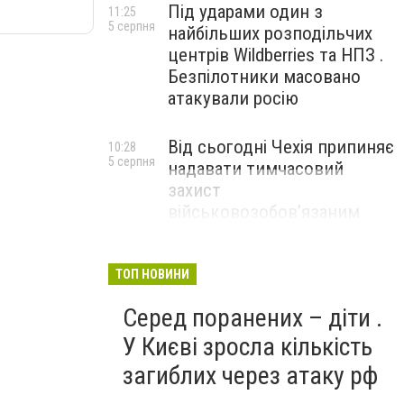
Під ударами один з
11:25
5 серпня
найбільших розподільчих
центрів Wildberries та НПЗ .
Безпілотники масовано
атакували росію
Від сьогодні Чехія припиняє
10:28
5 серпня
надавати тимчасовий
захист
військовозобов’язаним
українцям
ТОП НОВИНИ
Серед поранених – діти .
У Києві зросла кількість
загиблих через атаку рф