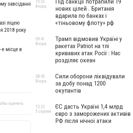
Під санкції потрапили 19
10:25
му завсіданні
Вчора
нових цілей . Британія
вдарила по банках і
«тіньовому флоту» рф
азі ліцею
ня 2018 року
Трамп відмовив Україні у
09:41
Вчора
ракетах Patriot на тлі
-е місце в
кривавих атак Росії : Нас
розділяє океан
Сили оборони ліквідували
08:45
Вчора
за добу понад 1200
окупантів
тобы оценить
ЄС дасть Україні 1,4 млрд
12:22
5 серпня
євро з заморожених активів
РФ після нічної атаки