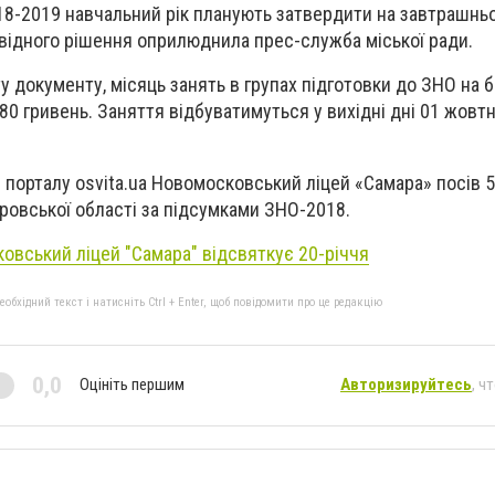
18-2019 навчальний рік планують затвердити на завтрашньо
відного рішення оприлюднила прес-служба міської ради.
у документу, місяць занять в групах підготовки до ЗНО на б
0 гривень. Заняття відбуватимуться у вихідні дні 01 жовт
 порталу osvita.ua Новомосковський ліцей «Самара» посів 5
ровської області за підсумками ЗНО-2018.
овський ліцей "Самара" відсвяткує 20-річчя
бхідний текст і натисніть Ctrl + Enter, щоб повідомити про це редакцію
0,0
Оцініть першим
Авторизируйтесь
, ч