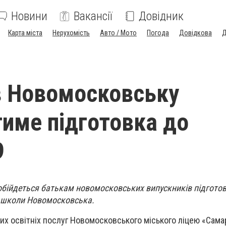
Новини
Вакансії
Довідник
Карта міста
Нерухомість
Авто / Мото
Погода
Довідкова
Д
в Новомосковську
име підготовка до
9
 обійдеться батькам новомосковських випускників підгото
ї школи Новомосковська.
их освітніх послуг Новомосковського міського ліцею «Самар