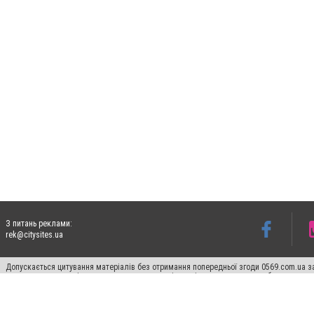
З питань реклами:
rek@citysites.ua
Допускається цитування матеріалів без отримання попередньої згоди 0569.com.ua за
пошукових систем гіперпосилання на цитовані статті не нижче другого абзацу в тек
Матеріали з плашками "Новини компаній", "Промо", "Партнерський матеріал", "Партнер