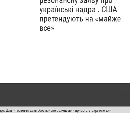
резонансну заяву про
українські надра . США
претендують на «майже
все»
ару. Для інтернет-видань обов'язкове розміщення прямого, відкритого для
лама" публікуються на правах реклами.