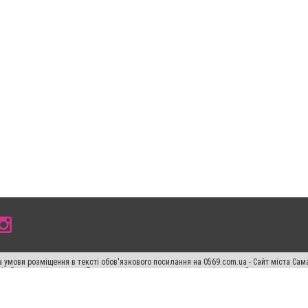
 умови розміщення в тексті обов'язкового посилання на 0569.com.ua - Сайт міста Сам
сті або в якості джерела. Порушення виняткових прав переслідується Законом.
ський спецпроєкт", "Політичні новини", "Пресреліз", "PR", "Офіційно", "Політична рек