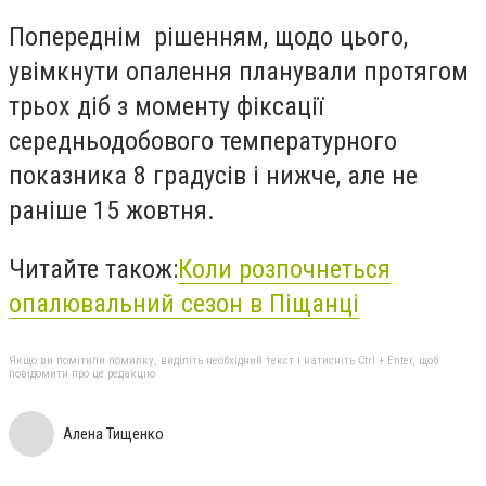
Попереднім рішенням, щодо цього,
увімкнути опалення планували протягом
трьох діб з моменту фіксації
середньодобового температурного
показника 8 градусів і нижче, але не
раніше 15 жовтня.
Читайте також:
Коли розпочнеться
опалювальний сезон в Піщанці
Якщо ви помітили помилку, виділіть необхідний текст і натисніть Ctrl + Enter, щоб
повідомити про це редакцію
Алена Тищенко