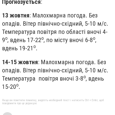
Прогнозується
:
13 жовтня
: Малохмарна погода. Без
опадів. Вітер північно-східний, 5-10 м/с.
Температура повітря по області вночі 4-
о
о
о
9
, вдень 17-22
, по місту вночі 6-8
,
о
вдень 19-21
.
14-15 жовтня
: Малохмарна погода. Без
опадів. Вітер північно-східний, 5-10 м/с.
о
Температура повітря вночі 3-8
, вдень
о
15-20
.
Якщо ви помітили помилку, виділіть необхідний текст і натисніть Ctrl + Enter, щоб
повідомити про це редакцію