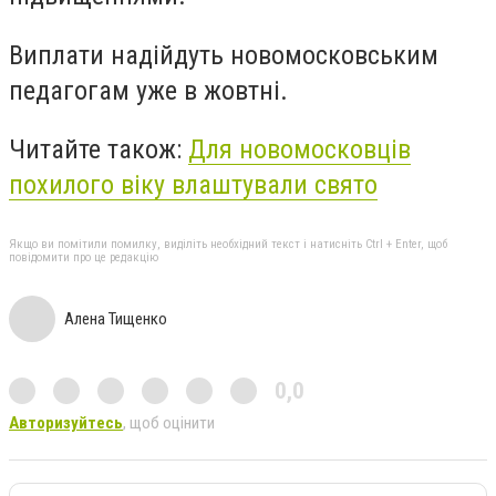
Виплати надійдуть новомосковським
педагогам уже в жовтні.
Читайте також:
Для новомосковців
похилого віку влаштували свято
Якщо ви помітили помилку, виділіть необхідний текст і натисніть Ctrl + Enter, щоб
повідомити про це редакцію
Алена Тищенко
0,0
Авторизуйтесь
, щоб оцінити