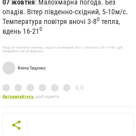
07 жовтня
: Малохмарна погода. Без
опадів. Вітер південно-східний, 5-10м/с.
0
Температура повітря вночі 3-8
тепла,
0
вдень 16-21
Якщо ви помітили помилку, виділіть необхідний текст і натисніть Ctrl + Enter, щоб
повідомити про це редакцію
Алена Тищенко
0,0
Авторизуйтесь
, щоб оцінити