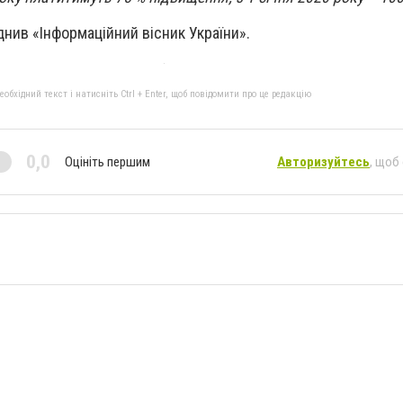
нив «Інформаційний вісник України».
бхідний текст і натисніть Ctrl + Enter, щоб повідомити про це редакцію
0,0
Оцініть першим
Авторизуйтесь
, щоб