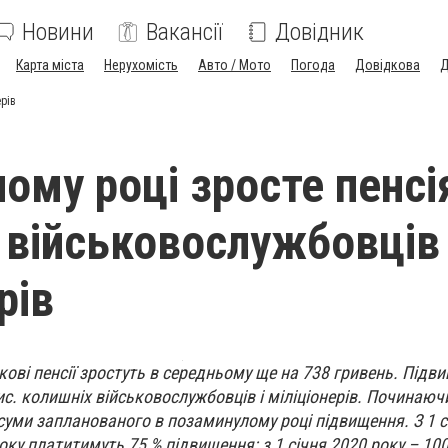
Новини
Вакансії
Довідник
Карта міста
Нерухомість
Авто / Мото
Погода
Довідкова
Д
рів
ному році зросте пенсі
 військовослужбовців 
рів
ькові пенсії зростуть в середньому ще на 738 гривень. Підви
. колишніх військовослужбовців і міліціонерів. Починаючи
суми запланованого в позаминулому році підвищення. З 1 с
оку платитимуть 75 % підвищення; з 1 січня 2020 року – 100