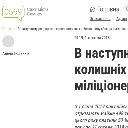
Головна
Оголошення
Афіша
Головна
В наступному році зросте пенсія колишніх військовослужбовців і міліціоне
19:19, 1 жовтня 2018 р.
В наступ
Алена Тищенко
колишніх
міліціоне
З 1 січня 2019 року війс
отримають майже 498 тис
цього року платили 50 %
року по 31 грудня 2019 р