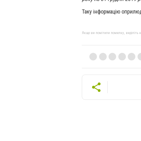
Таку інформацію оприлюд
Якщо ви помітили помилку, виділіть нео