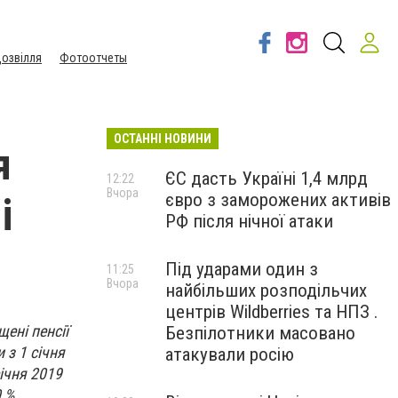
озвілля
Фотоотчеты
ОСТАННІ НОВИНИ
я
ЄС дасть Україні 1,4 млрд
12:22
Вчора
євро з заморожених активів
і
РФ після нічної атаки
Під ударами один з
11:25
Вчора
найбільших розподільчих
центрів Wildberries та НПЗ .
щені пенсії
Безпілотники масовано
 з 1 січня
атакували росію
ічня 2019
 %.