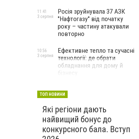
Росія зруйнувала 37 АЗК
11:41
3 серпня
"Нафтогазу" від початку
року – частину атакували
повторно
Ефективне тепло та сучасні
10:56
3 серпня
технології: де обрати
обладнання для дому й
бізнесу
НОВИНИ КОМПАНІЙ
ТОП НОВИНИ
Які регіони дають
найвищий бонус до
конкурсного бала. Вступ