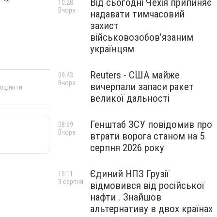
Від сьогодні Чехія припиняє
10:28
Вчора
надавати тимчасовий
захист
військовозобов’язаним
українцям
Reuters - США майже
09:43
Вчора
вичерпали запаси ракет
 оцінити
великої дальності
Генштаб ЗСУ повідомив про
08:59
Вчора
втрати ворога станом на 5
серпня 2026 року
Єдиний НПЗ Грузії
15:11
3 серпня
відмовився від російської
нафти . Знайшов
альтернативу в двох країнах