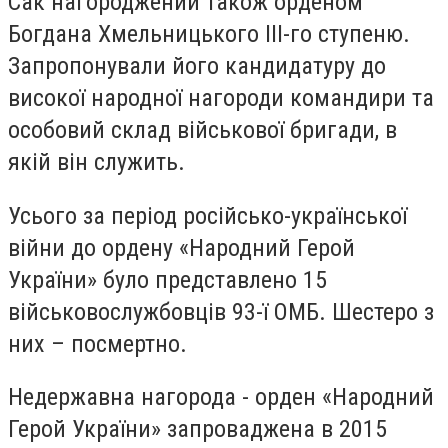
Сак нагороджений також орденом
Богдана Хмельницького ІІІ-го ступеню.
Запропонували його кандидатуру до
високої народної нагороди командири та
особовий склад військової бригади, в
якій він служить.
Усього за період російсько-української
війни до ордену «Народний Герой
України» було представлено 15
військовослужбовців 93-ї ОМБ. Шестеро з
них – посмертно.
Недержавна нагорода - орден «Народний
Герой України» запроваджена в 2015