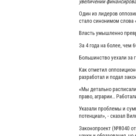
увеличении финансирован
Один из лидеров оппози
стало синонимом слова 
Власть умышленно превр
За 4 года на более, чем 
Большинство уехали за г
Как отметил оппозиционе
разработал и подал зак
«Мы детально расписали 
право, аграрии… Работал
Указали проблемы и сум
потенциал», - сказал Вил
Законопроект (№8040 от
науки и образования, но