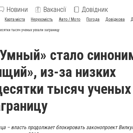
Новини
Вакансії
Довідник
Карта міста
Нерухомість
Авто / Мото
Погода
Довідкова
Д
есятки тысяч ученых уехали заграницу
«Умный» стало синон
ищий», из-за низких
десятки тысяч ученых
аграницу
сяца – власть продолжает блокировать законопроект Вилку