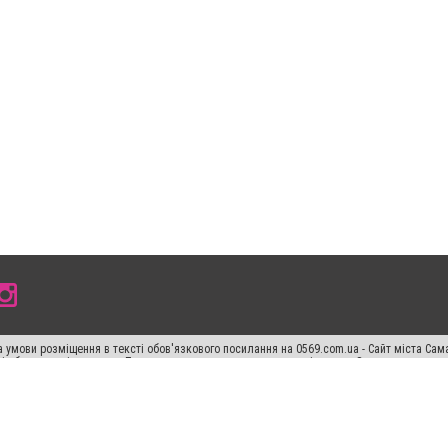
 умови розміщення в тексті обов'язкового посилання на 0569.com.ua - Сайт міста Сам
сті або в якості джерела. Порушення виняткових прав переслідується Законом.
ський спецпроєкт", "Політичні новини", "Пресреліз", "PR", "Офіційно", "Політична рек
раншиза "CitySites"
Правила класифайд
Редакційна політика
Політика конфіденційн