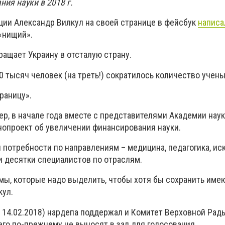
ия науки в 2018 г.
ции Александр Вилкул на своей странице в фейсбук
написа
«нищий».
ащает Украину в отсталую страну.
60 тысяч человек (на треть!) сократилось количество учены
раницу».
р, в начале года вместе с представителями Академии наук
онопроект об увеличении финансирования науки.
потребности по направлениям – медицина, педагогика, иск
и десятки специалистов по отраслям.
мы, которые надо выделить, чтобы хотя бы сохранить им
кул.
 14.02.2018) нардепа поддержал и Комитет Верховной Рад
 его по-прежнему не выносят в зал для голосования.