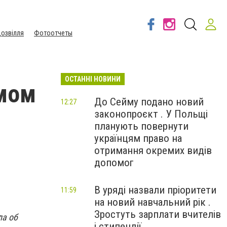
озвілля
Фотоотчеты
ОСТАННІ НОВИНИ
имом
До Сейму подано новий
12:27
законопроєкт . У Польщі
планують повернути
українцям право на
отримання окремих видів
допомог
В уряді назвали пріоритети
11:59
на новий навчальний рік .
Зростуть зарплати вчителів
ла об
і стипендії