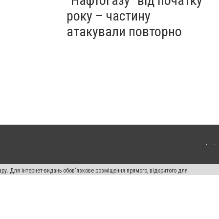
"Нафтогазу" від початку
року – частину
атакували повторно
ару. Для інтернет-видань обов'язкове розміщення прямого, відкритого для
лама" публікуються на правах реклами.
ості
Правила сайту