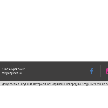
З питань реклами:
rek@citysites.ua
Допускається цитування матеріалів без отримання попередньої згоди 0569.com.ua за
пошукових систем гіперпосилання на цитовані статті не нижче другого абзацу в тек
Матеріали з плашками "Новини компаній", "Промо", "Партнерський матеріал", "Партнер
Реклама на сайті
Ф