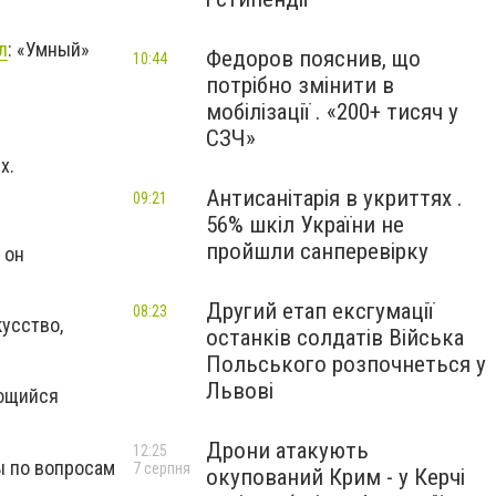
л
: «Умный»
Федоров пояснив, що
10:44
потрібно змінити в
мобілізації . «200+ тисяч у
СЗЧ»
х.
Антисанітарія в укриттях .
09:21
56% шкіл України не
пройшли санперевірку
 он
Другий етап ексгумації
08:23
усство,
останків солдатів Війська
Польського розпочнеться у
Львові
еющийся
Дрони атакують
12:25
ы по вопросам
7 серпня
окупований Крим - у Керчі