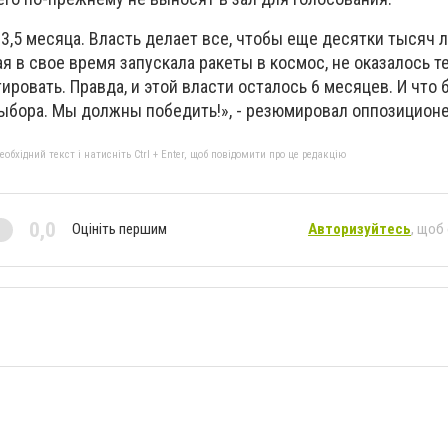
 3,5 месяца. Власть делает все, чтобы еще десятки тысяч 
ая в свое время запускала ракеты в космос, не оказалось т
ровать. Правда, и этой власти осталось 6 месяцев. И что 
выбора. Мы должны победить!», - резюмировал оппозиционе
бхідний текст і натисніть Ctrl + Enter, щоб повідомити про це редакцію
0,0
Оцініть першим
Авторизуйтесь
, щоб