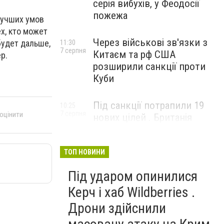
серія вибухів, у Феодосії
пожежа
лучших умов
ех, кто может
Через військові зв'язки з
будет дальше,
11:30
7 серпня
Китаєм та рф США
р.
розширили санкції проти
Куби
Під санкції потрапили 19
10:25
7 серпня
 оцінити
нових цілей . Британія
вдарила по банках і
«тіньовому флоту» рф
ТОП НОВИНИ
Під ударом опинилися
Керч і хаб Wildberries .
Дрони здійснили