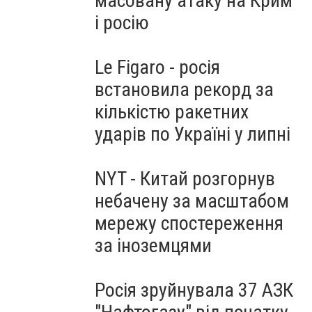
масовану атаку на Крим
і росію
Le Figaro - росія
встановила рекорд за
кількістю ракетних
ударів по Україні у липні
NYT - Китай розгорнув
небачену за масштабом
мережу спостереження
за іноземцями
Росія зруйнувала 37 АЗК