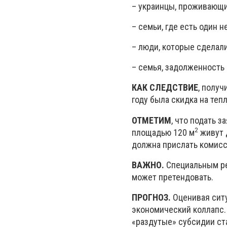
– украинцы, проживающи
– семьи, где есть один 
– люди, которые сделали
– семья, задолженность 
КАК СЛЕДСТВИЕ
, полу
году была скидка на теп
ОТМЕТИМ
, что подать 
2
площадью 120 м
живут 
должна прислать комисс
ВАЖНО.
Специальным ре
может претендовать.
ПРОГНОЗ.
Оценивая ситу
экономический коллапс. 
«раздутые» субсидии ст