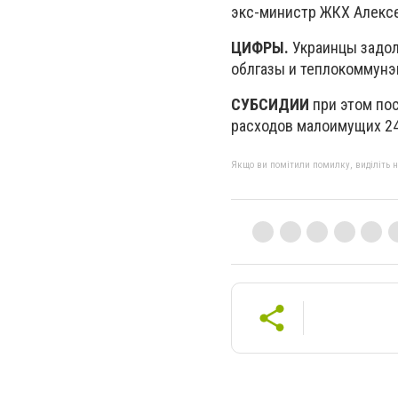
экс-министр ЖКХ Алексе
ЦИФРЫ.
Украинцы задол
облгазы и теплокоммунэ
СУБСИДИИ
при этом пос
расходов малоимущих 24
Якщо ви помітили помилку, виділіть нео