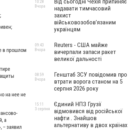
Від сьогодні Чехія припиняє
10:28
Вчора
надавати тимчасовий
захист
;
військовозобов’язаним
ривен;
українцям
Reuters - США майже
09:43
ще в прошлом
Вчора
вичерпали запаси ракет
великої дальності
ртире
Генштаб ЗСУ повідомив про
08:59
цзащиты
Вчора
втрати ворога станом на 5
серпня 2026 року
о на нее не
Єдиний НПЗ Грузії
15:11
3 серпня
відмовився від російської
нансово-
нафти . Знайшов
, а
альтернативу в двох країнах
, – заявил