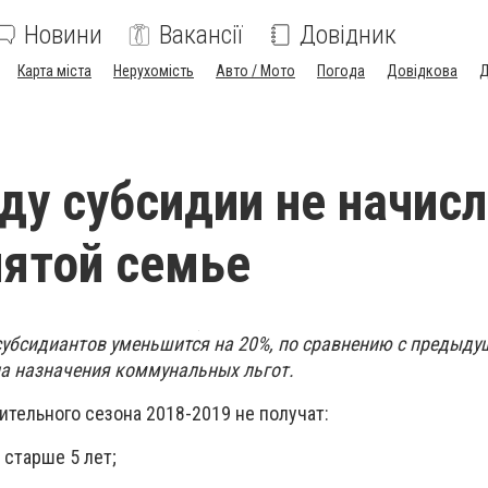
Новини
Вакансії
Довідник
Карта міста
Нерухомість
Авто / Мото
Погода
Довідкова
Д
оду субсидии не начис
ятой семье
 субсидиантов уменьшится на 20%, по сравнению с предыду
а назначения коммунальных льгот.
тельного сезона 2018-2019 не получат:
 старше 5 лет;