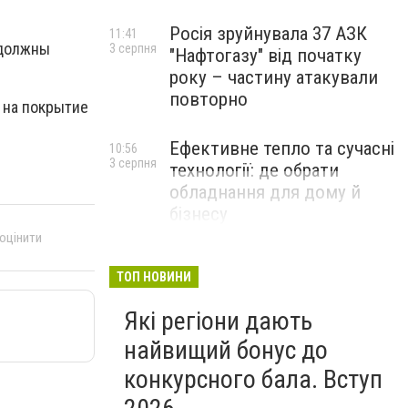
Росія зруйнувала 37 АЗК
11:41
 должны
3 серпня
"Нафтогазу" від початку
року – частину атакували
повторно
 на покрытие
Ефективне тепло та сучасні
10:56
3 серпня
технології: де обрати
обладнання для дому й
бізнесу
 оцінити
НОВИНИ КОМПАНІЙ
ТОП НОВИНИ
Які регіони дають
найвищий бонус до
конкурсного бала. Вступ