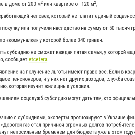
2
2
е в доме от 200 м
или квартире от 120 м
;
неработающий человек, который не платит единый соцвзнос
 покупку или получили наследство на сумму от 50 тысяч г
по «коммуналке» у которой более 340 гривен.
чить субсидию не сможет каждая пятая семья, у которой е
ло, сообщает
etcetera
.
заявление на получение льготы имеют право все. Если в ква
двое пенсионеров, и у них нет других доходов, служба со
ию, которая изучит жилищные условия.
шением соцслужб субсидию могут дать тем, кто официальн
ацию с субсидиями, эксперты прогнозируют в Украине фи
«Дорогой газ стал причиной огромных долгов потребителей
анут непосильным бременем для бюджета уже в этом году»