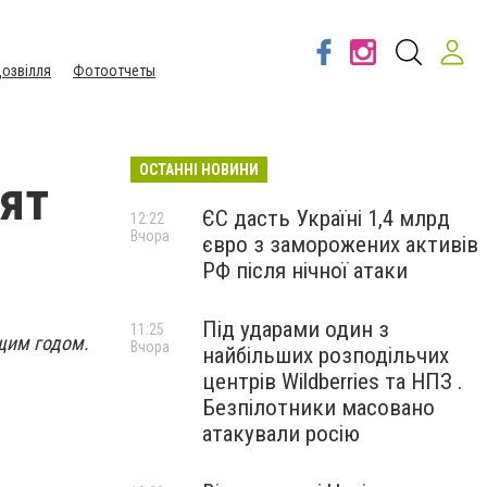
озвілля
Фотоотчеты
ОСТАННІ НОВИНИ
лят
ЄС дасть Україні 1,4 млрд
12:22
Вчора
євро з заморожених активів
РФ після нічної атаки
Під ударами один з
11:25
щим годом.
Вчора
найбільших розподільчих
центрів Wildberries та НПЗ .
Безпілотники масовано
атакували росію