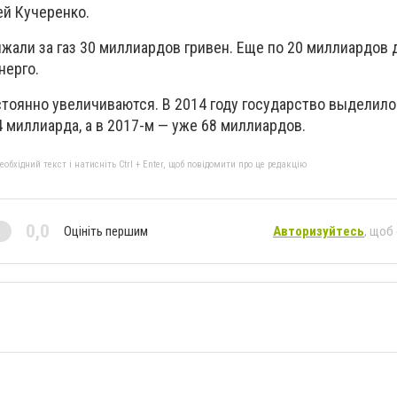
й Кучеренко.
жали за газ 30 миллиардов гривен. Еще по 20 миллиардов
нерго.
тоянно увеличиваются. В 2014 году государство выделило
 миллиарда, а в 2017-м — уже 68 миллиардов.
бхідний текст і натисніть Ctrl + Enter, щоб повідомити про це редакцію
0,0
Оцініть першим
Авторизуйтесь
, щоб