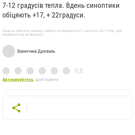
7-12 градусів тепла. Вдень синоптики
обіцяють +17, + 22градуси.
Якщо ви помітили помилку, виділіть необхідний текст і натисніть Ctrl + Enter, щоб
повідомити про це редакцію
Валентина Дрегваль
0,0
Авторизуйтесь
, щоб оцінити