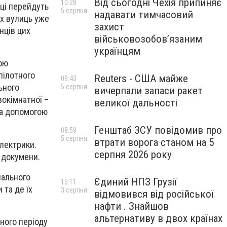
Від сьогодні Чехія припиняє
10:28
вці перейдуть
5 серпня
надавати тимчасовий
х вулиць уже
захист
нців цих
військовозобов’язаним
українцям
сою
пілотного
Reuters - США майже
09:43
ьного
5 серпня
вичерпали запаси ракет
вокімнатної –
великої дальності
за допомогою
Генштаб ЗСУ повідомив про
08:59
5 серпня
втрати ворога станом на 5
електрики.
серпня 2026 року
 докумени.
нального
Єдиний НПЗ Грузії
15:11
 та де їх
3 серпня
відмовився від російської
нафти . Знайшов
альтернативу в двох країнах
ного періоду