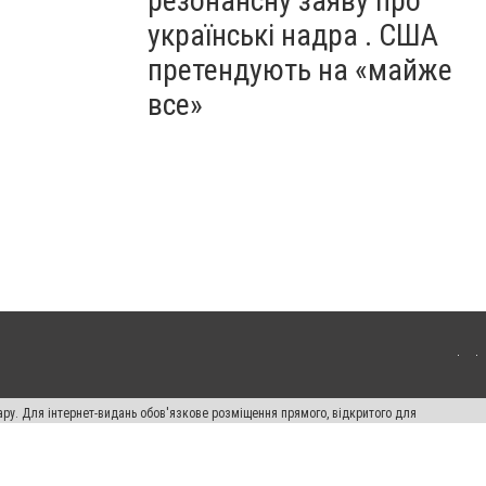
резонансну заяву про
українські надра . США
претендують на «майже
все»
ару. Для інтернет-видань обов'язкове розміщення прямого, відкритого для
лама" публікуються на правах реклами.