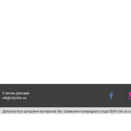
З питань реклами:
rek@citysites.ua
Допускається цитування матеріалів без отримання попередньої згоди 0569.com.ua за
пошукових систем гіперпосилання на цитовані статті не нижче другого абзацу в тек
Матеріали з плашками "Новини компаній", "Промо", "Партнерський матеріал", "Партнер