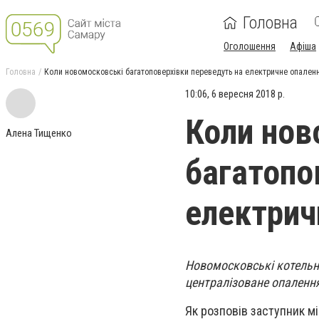
Головна
Оголошення
Афіша
Головна
Коли новомосковські багатоповерхівки переведуть на електричне опален
10:06, 6 вересня 2018 р.
Коли нов
Алена Тищенко
багатопо
електрич
Новомосковські котельні
централізоване опалення
Як розповів заступник м