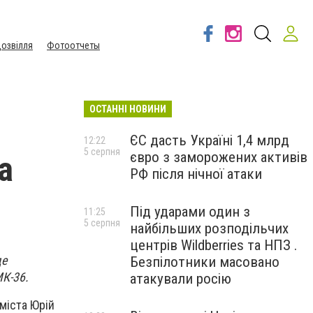
озвілля
Фотоотчеты
ОСТАННІ НОВИНИ
ЄС дасть Україні 1,4 млрд
12:22
5 серпня
євро з заморожених активів
а
РФ після нічної атаки
Під ударами один з
11:25
5 серпня
найбільших розподільчих
центрів Wildberries та НПЗ .
де
Безпілотники масовано
МК-36.
атакували росію
міста Юрій