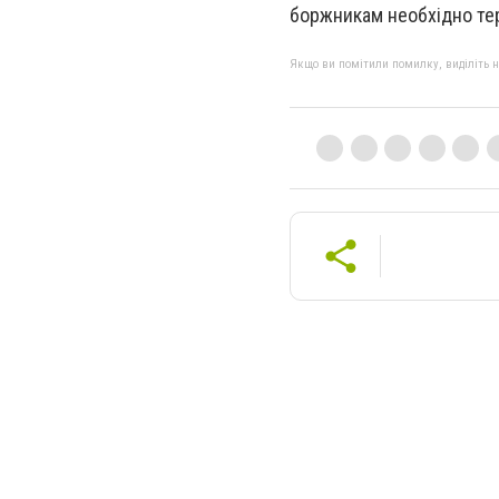
боржникам необхідно тер
Якщо ви помітили помилку, виділіть нео