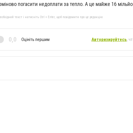
міново погасити недоплати за тепло. А це майже 16 мільйо
бхідний текст і натисніть Ctrl + Enter, щоб повідомити про це редакцію
0,0
Оцініть першим
Авторизируйтесь
, ч