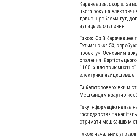
Карачевцев, скоріш за вс
цього року на електричн
давно. Проблема тут, дод
вулиць за опалення.
Також Юрій Карачевцев п
Гетьманська 53, спробую
проекту». Основним доку
опалення. Вартість цього
1100, а для трикімнатно
електрики найдешевше.
Та багатоповерхівки міст
Мешканцям квартир необх
Таку інформацію надав 
господарства та капіталь
отримати мешканців міс
Також начальник управл