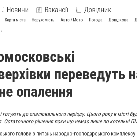
Новини
Вакансії
Довідник
Карта міста
Нерухомість
Авто / Мото
Погода
Довідкова
Д
ня
омосковські
верхівки переведуть н
не опалення
 готують до опалювального періоду. Цього року в місті бу
. Остаточного рішення поки що немає лише по котельні П
іського голови з питань народно-господарського комплексу 