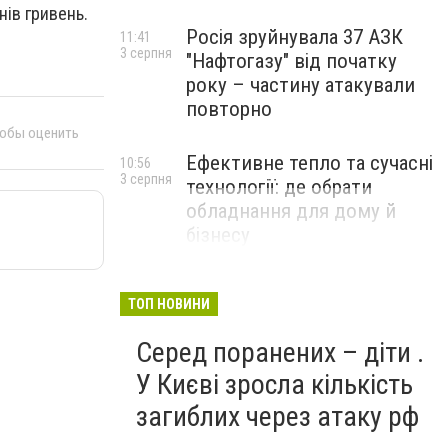
нів гривень.
Росія зруйнувала 37 АЗК
11:41
3 серпня
"Нафтогазу" від початку
року – частину атакували
повторно
тобы оценить
Ефективне тепло та сучасні
10:56
3 серпня
технології: де обрати
обладнання для дому й
бізнесу
НОВИНИ КОМПАНІЙ
ТОП НОВИНИ
Серед поранених – діти .
У Києві зросла кількість
загиблих через атаку рф