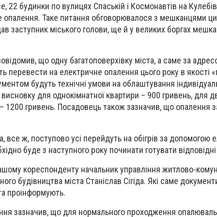
е, 22 будинки по вулицях Спаській і Космонавтів на Кулебі
е опалення. Таке питання обговорювалося з мешканцями ци
ав заступник міського голови, ще й у великих боргах мешка
овідомив, що одну багатоповерхівку міста, а саме за адре
ть перевести на електричне опалення цього року в якості «
ментом будуть технічні умови на облаштування індивідуал
 висновку для однокімнатної квартири – 900 гривень, для д
ї – 1200 гривень. Посадовець також зазначив, що опалення 
а, все ж, поступово усі перейдуть на обігрів за допомогою 
ідно буде з наступного року починати готувати відповідні
нашому кореспонденту начальник управління житлово-кому
ного будівництва міста Станіслав Сігіда. Які саме документи
та проінформують.
іння зазначив, що для нормального проходження опалюваль