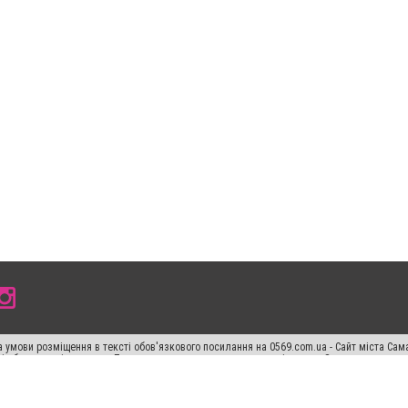
 умови розміщення в тексті обов'язкового посилання на 0569.com.ua - Сайт міста Сам
сті або в якості джерела. Порушення виняткових прав переслідується Законом.
ський спецпроєкт", "Політичні новини", "Пресреліз", "PR", "Офіційно", "Політична рек