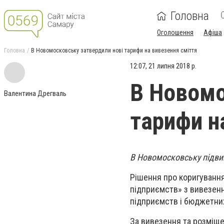
Головна
Оголошення
Афіша
Головна
В Новомосковську затвердили нові тарифи на вивезення сміття
12:07, 21 липня 2018 р.
В Новомо
Валентина Дрегваль
тарифи н
В Новомосковську підви
Рішення про коригуванн
підприємств» з вивезенн
підприємств і бюджетних
За вивезення та розміще