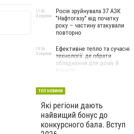
Росія зруйнувала 37 АЗК
11:41
3 серпня
"Нафтогазу" від початку
року – частину атакували
повторно
Ефективне тепло та сучасні
10:56
3 серпня
технології: де обрати
обладнання для дому й
бізнесу
НОВИНИ КОМПАНІЙ
ТОП НОВИНИ
Які регіони дають
найвищий бонус до
конкурсного бала. Вступ