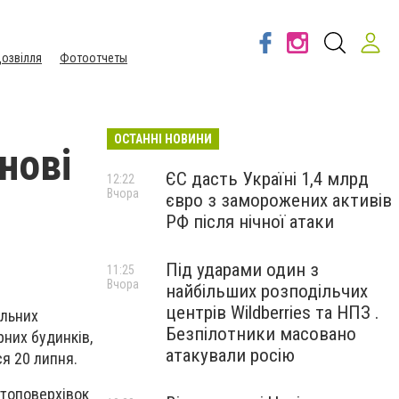
озвілля
Фотоотчеты
ОСТАННІ НОВИНИ
нові
ЄС дасть Україні 1,4 млрд
12:22
Вчора
євро з заморожених активів
РФ після нічної атаки
Під ударами один з
11:25
Вчора
найбільших розподільчих
центрів Wildberries та НПЗ .
альних
Безпілотники масовано
них будинків,
атакували росію
ся 20 липня.
атоповерхівок