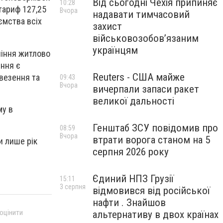
Від сьогодні Чехія припиняє
10:28
тариф 127,25
Вчора
надавати тимчасовий
ємства всіх
захист
військовозобов’язаним
українцям
ління житлово
ення є
Reuters - США майже
везення та
09:43
Вчора
вичерпали запаси ракет
великої дальності
му в
Генштаб ЗСУ повідомив про
08:59
Вчора
втрати ворога станом на 5
и лише рік
серпня 2026 року
Єдиний НПЗ Грузії
15:11
3 серпня
відмовився від російської
нафти . Знайшов
 оцінити
альтернативу в двох країнах