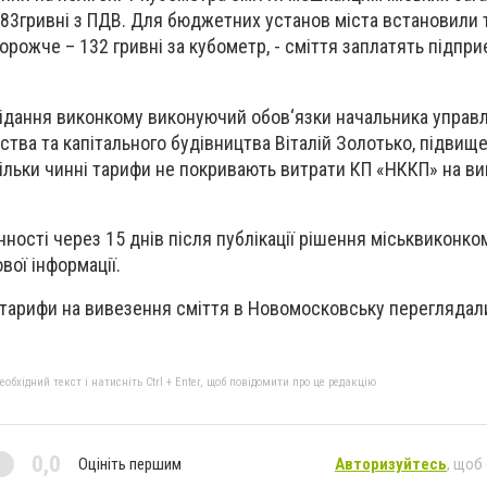
83гривні з ПДВ. Для бюджетних установ міста встановили 
орожче – 132 гривні за кубометр, - сміття заплатять підпри
сідання виконкому виконуючий обов‘язки начальника управ
ства та капітального будівництва Віталій Золотько, підвищ
льки чинні тарифи не покривають витрати КП «НККП» на ви
ності через 15 днів після публікації рішення міськвиконко
вої інформації.
тарифи на вивезення сміття в Новомосковську переглядал
бхідний текст і натисніть Ctrl + Enter, щоб повідомити про це редакцію
0,0
Оцініть першим
Авторизуйтесь
, щоб