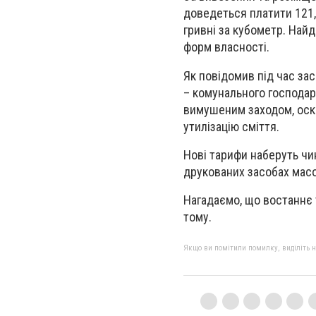
доведеться платити 121,
гривні за кубометр. Найд
форм власності.
Як повідомив під час за
– комунального господар
вимушеним заходом, оскі
утилізацію сміття.
Нові тарифи наберуть чин
друкованих засобах масо
Нагадаємо, що востаннє 
тому.
Якщо ви помітили помилку, виділіть нео