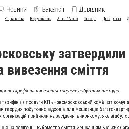
Новини
Вакансії
Довідник
Карта міста
Нерухомість
Авто / Мото
Погода
Довідкова
Д
сковську затвердили 
а вивезення сміття
щили тарифи на вивезення твердих побутових відходів.
я тарифів на послуги КП «Новомосковський комбінат комун
я твердих побутових відходів для мешканців багатоквартир
 організацій прийняли на засіданні виконкому, яке відбуло
ння на полігоні 1 кубометра сміття мешканцям міських баг