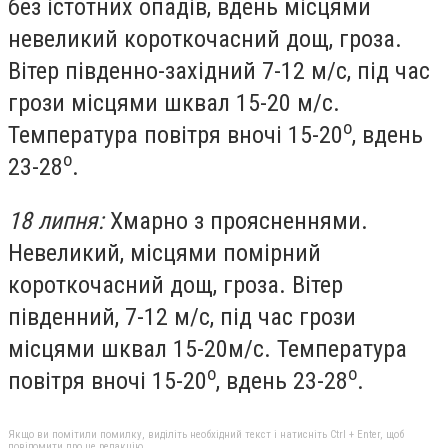
без істотних опадів, вдень місцями
невеликий короткочасний дощ, гроза.
Вітер південно-західний 7-12 м/с, під час
грози місцями шквал 15-20 м/с.
о
Температура повітря вночі 15-20
, вдень
о
23-28
.
18 липня:
Хмарно з проясненнями.
Невеликий, місцями помірний
короткочасний дощ, гроза. Вітер
південний, 7-12 м/с, під час грози
місцями шквал 15-20м/с. Температура
о
о
повітря вночі 15-20
, вдень 23-28
.
Якщо ви помітили помилку, виділіть необхідний текст і натисніть Ctrl + Enter, щоб
повідомити про це редакцію