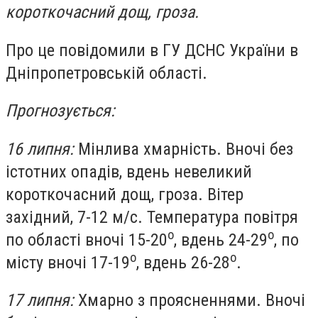
короткочасний дощ, гроза.
Про це повідомили в ГУ ДСНС України в
Дніпропетровській області.
Прогнозується:
16 липня:
Мінлива хмарність. Вночі без
істотних опадів, вдень невеликий
короткочасний дощ, гроза. Вітер
західний, 7-12 м/с. Температура повітря
о
о
по області вночі 15-20
, вдень 24-29
, по
о
о
місту вночі 17-19
, вдень 26-28
.
17 липня:
Хмарно з проясненнями. Вночі