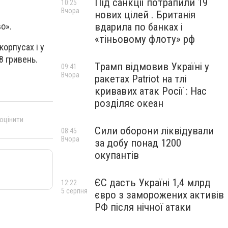
Під санкції потрапили 19
10:25
Вчора
нових цілей . Британія
вдарила по банках і
о».
«тіньовому флоту» рф
орпусах і у
8 гривень.
Трамп відмовив Україні у
09:41
Вчора
ракетах Patriot на тлі
кривавих атак Росії : Нас
розділяє океан
 оцінити
Сили оборони ліквідували
08:45
Вчора
за добу понад 1200
окупантів
ЄС дасть Україні 1,4 млрд
12:22
5 серпня
євро з заморожених активів
РФ після нічної атаки