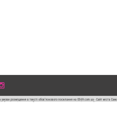
 умови розміщення в тексті обов'язкового посилання на 0569.com.ua - Сайт міста Сам
сті або в якості джерела. Порушення виняткових прав переслідується Законом.
ський спецпроєкт", "Політичні новини", "Пресреліз", "PR", "Офіційно", "Політична рек