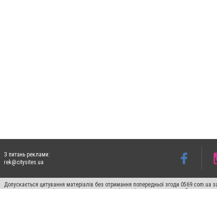
З питань реклами:
rek@citysites.ua
Допускається цитування матеріалів без отримання попередньої згоди 0569.com.ua за
пошукових систем гіперпосилання на цитовані статті не нижче другого абзацу в тек
Матеріали з плашками "Новини компаній", "Промо", "Партнерський матеріал", "Партнер