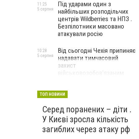
Під ударами один з
11:25
5 серпня
найбільших розподільчих
центрів Wildberries та НПЗ .
Безпілотники масовано
атакували росію
Від сьогодні Чехія припиняє
10:28
5 серпня
надавати тимчасовий
захист
військовозобов’язаним
українцям
ТОП НОВИНИ
Серед поранених – діти .
У Києві зросла кількість
загиблих через атаку рф