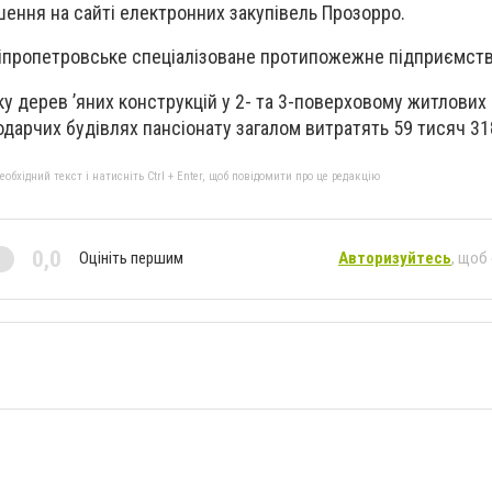
шення на сайті електронних закупівель Прозорро.
іпропетровське спеціалізоване протипожежне підприємств
 дерев ’яних конструкцій у 2- та 3-поверховому житлових к
дарчих будівлях пансіонату загалом витратять 59 тисяч 31
бхідний текст і натисніть Ctrl + Enter, щоб повідомити про це редакцію
0,0
Оцініть першим
Авторизуйтесь
, щоб