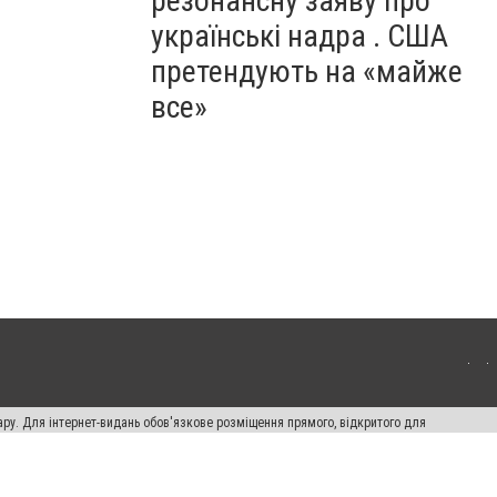
резонансну заяву про
українські надра . США
претендують на «майже
все»
ару. Для інтернет-видань обов'язкове розміщення прямого, відкритого для
лама" публікуються на правах реклами.