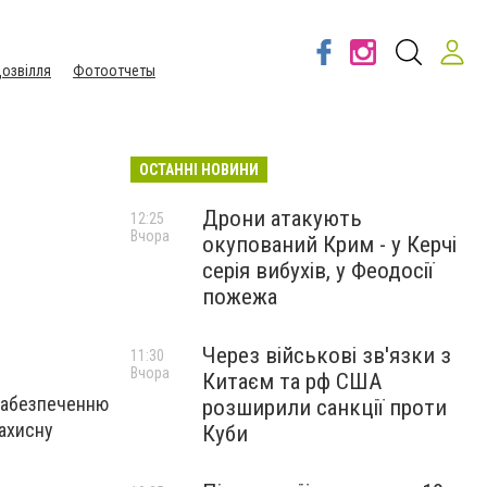
озвілля
Фотоотчеты
ОСТАННІ НОВИНИ
Дрони атакують
12:25
Вчора
окупований Крим - у Керчі
серія вибухів, у Феодосії
пожежа
Через військові зв'язки з
11:30
Вчора
Китаєм та рф США
 забезпеченню
розширили санкції проти
захисну
Куби