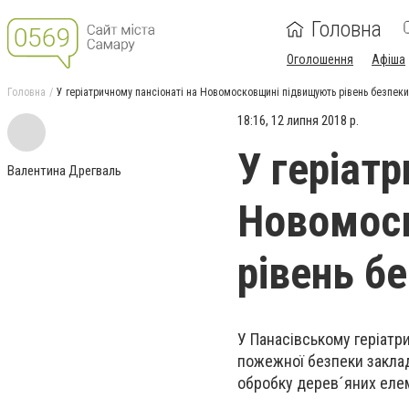
Головна
Оголошення
Афіша
Головна
У геріатричному пансіонаті на Новомосковщині підвищують рівень безпеки
18:16, 12 липня 2018 р.
У геріатр
Валентина Дрегваль
Новомос
рівень б
У Панасівському геріат
пожежної безпеки заклад
обробку дерев´яних елем