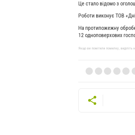
Це стало відомо з оголо
Роботи виконує ТОВ «Дн
На протипожежну обробку
12 одноповерхових госпо
Якщо ви помітили помилку, виділіть нео