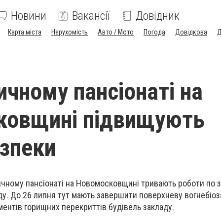
Новини
Вакансії
Довідник
Карта міста
Нерухомість
Авто / Мото
Погода
Довідкова
Д
ичному пансіонаті на
ковщині підвищують
езпеки
ричному пансіонаті на Новомосковщині тривають роботи по
у. До 26 липня тут мають завершити поверхневу вогнебіо
ентів горищних перекриттів будівель закладу.