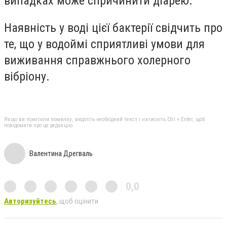
випадках може спричинити діарею.
Наявність у воді цієї бактерії свідчить про
те, що у водоймі сприятливі умови для
виживання справжнього холерного
вібріону.
Якщо ви помітили помилку, виділіть необхідний текст і натисніть Ctrl + Enter, щоб
повідомити про це редакцію
Валентина Дрегваль
0,0
Авторизуйтесь
, щоб оцінити