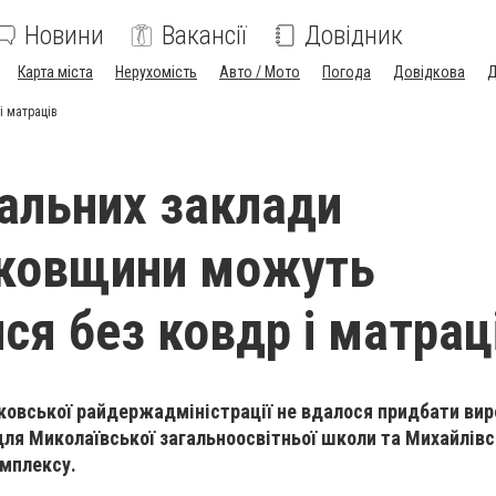
Новини
Вакансії
Довідник
Карта міста
Нерухомість
Авто / Мото
Погода
Довідкова
Д
і матраців
альних заклади
ковщини можуть
ся без ковдр і матрац
ковської райдержадміністрації не вдалося придбати вир
ля Миколаївської загальноосвітньої школи та Михайлівс
омплексу.