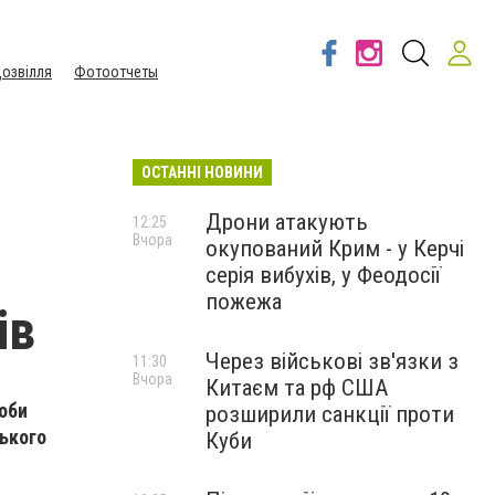
озвілля
Фотоотчеты
ОСТАННІ НОВИНИ
Дрони атакують
12:25
Вчора
окупований Крим - у Керчі
серія вибухів, у Феодосії
пожежа
ів
Через військові зв'язки з
11:30
Вчора
Китаєм та рф США
оби
розширили санкції проти
ького
Куби