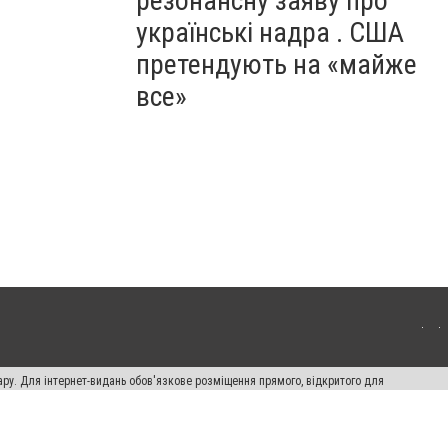
резонансну заяву про
українські надра . США
претендують на «майже
все»
ару. Для інтернет-видань обов'язкове розміщення прямого, відкритого для
лама" публікуються на правах реклами.