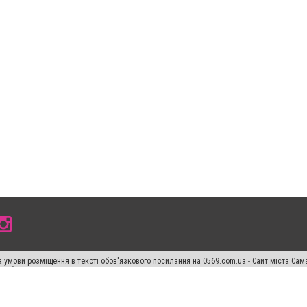
 умови розміщення в тексті обов'язкового посилання на 0569.com.ua - Сайт міста Сам
сті або в якості джерела. Порушення виняткових прав переслідується Законом.
ський спецпроєкт", "Політичні новини", "Пресреліз", "PR", "Офіційно", "Політична рек