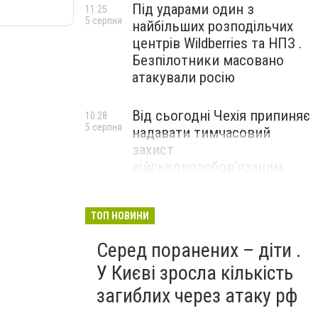
Під ударами один з
11:25
5 серпня
найбільших розподільчих
центрів Wildberries та НПЗ .
Безпілотники масовано
атакували росію
Від сьогодні Чехія припиняє
10:28
5 серпня
надавати тимчасовий
захист
військовозобов’язаним
українцям
ТОП НОВИНИ
Серед поранених – діти .
У Києві зросла кількість
загиблих через атаку рф