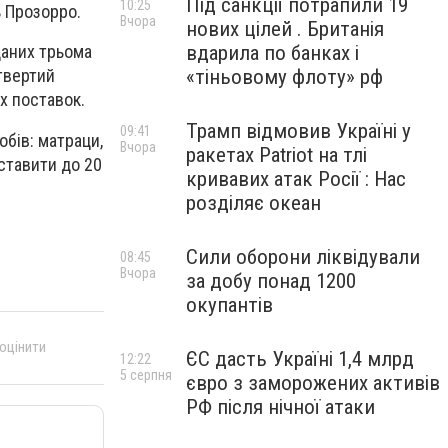
Під санкції потрапили 19
10:25
ь Прозорро.
Вчора
нових цілей . Британія
вдарила по банках і
даних трьома
«тіньовому флоту» рф
твертий
х поставок.
Трамп відмовив Україні у
09:41
бів: матраци,
Вчора
ракетах Patriot на тлі
ставити до 20
кривавих атак Росії : Нас
розділяє океан
Сили оборони ліквідували
08:45
Вчора
за добу понад 1200
окупантів
 оцінити
ЄС дасть Україні 1,4 млрд
12:22
5 серпня
євро з заморожених активів
РФ після нічної атаки