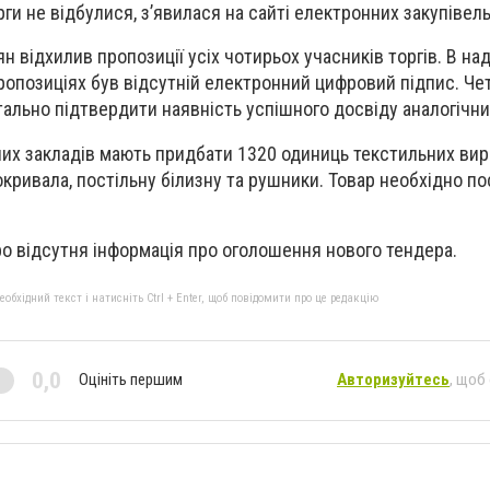
рги не відбулися, з’явилася на сайті електронних закупівел
н відхилив пропозиції усіх чотирьох учасників торгів. В на
опозиціях був відсутній електронний цифровий підпис. Че
тально підтвердити наявність успішного досвіду аналогічни
их закладів мають придбати 1320 одиниць текстильних виро
окривала, постільну білизну та рушники. Товар необхідно по
ро відсутня інформація про оголошення нового тендера.
бхідний текст і натисніть Ctrl + Enter, щоб повідомити про це редакцію
0,0
Оцініть першим
Авторизуйтесь
, щоб