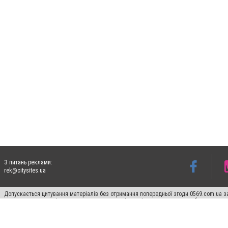
З питань реклами:
rek@citysites.ua
Допускається цитування матеріалів без отримання попередньої згоди 0569.com.ua за
пошукових систем гіперпосилання на цитовані статті не нижче другого абзацу в тек
Матеріали з плашками "Новини компаній", "Промо", "Партнерський матеріал", "Партнер