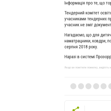
Інформація про те, що то
Тендерний комітет освітя
учасниками тендерних пр
учасник не зміг докумен
Нагадаємо, що для дитяч
наматрацники, ковдри, п
серпня 2018 року.
Наразі в системі Прозор
Якщо ви помітили помилку, виділіть нео