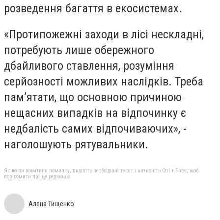
розведення багаття в екосистемах.
«Протипожежні заходи в лісі нескладні,
потребують лише обережного
дбайливого ставлення, розуміння
серйозності можливих наслідків. Треба
пам’ятати, що основною причиною
нещасних випадків на відпочинку є
недбалість самих відпочиваючих», -
наголошують рятувальники.
Якщо ви помітили помилку, виділіть необхідний текст і натисніть Ctrl + Enter, щоб
повідомити про це редакцію
Алена Тищенко