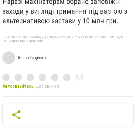
Наразі махінаторам обрано запобіжні
заходи у вигляді тримання під вартою з
альтернативою застави у 10 млн грн.
Якщо ви помітили помилку, виділіть необхідний текст і натисніть Ctrl + Enter, щоб
повідомити про це редакцію
Алена Тищенко
0,0
Авторизуйтесь
, щоб оцінити