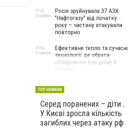
Росія зруйнувала 37 АЗК
11:41
3 серпня
"Нафтогазу" від початку
року – частину атакували
повторно
Ефективне тепло та сучасні
10:56
3 серпня
технології: де обрати
обладнання для дому й
бізнесу
НОВИНИ КОМПАНІЙ
ТОП НОВИНИ
Серед поранених – діти .
У Києві зросла кількість
загиблих через атаку рф