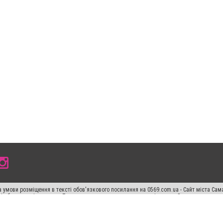
 умови розміщення в тексті обов'язкового посилання на 0569.com.ua - Сайт міста Сам
сті або в якості джерела. Порушення виняткових прав переслідується Законом.
ський спецпроєкт", "Політичні новини", "Пресреліз", "PR", "Офіційно", "Політична рек