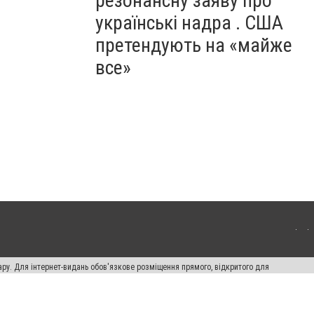
резонансну заяву про
українські надра . США
претендують на «майже
все»
ару. Для інтернет-видань обов'язкове розміщення прямого, відкритого для
лама" публікуються на правах реклами.