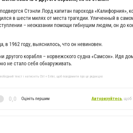
одвергся Стэнли Лорд капитан парохода «Калифорния», ко
дился в шести милях от места трагедии. Уличенный в сам
ступлении – неоказании помощи гибнущим людям, он до ко
, в 1962 году, выяснилось, что он невиновен.
ни другого корабля – норвежского судна «Самсон». Идя до
но не стало себя обнаруживать.
бхідний текст і натисніть Ctrl + Enter, щоб повідомити про це редакцію
0,0
Оцініть першим
Авторизуйтесь
, щоб