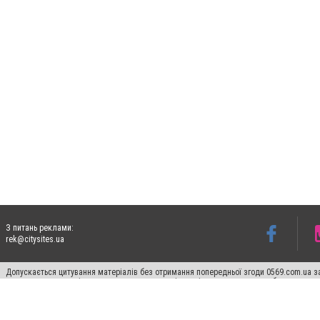
З питань реклами:
rek@citysites.ua
Допускається цитування матеріалів без отримання попередньої згоди 0569.com.ua за
пошукових систем гіперпосилання на цитовані статті не нижче другого абзацу в тек
Матеріали з плашками "Новини компаній", "Промо", "Партнерський матеріал", "Партнер