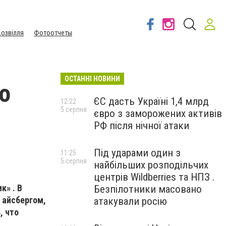
озвілля
Фотоотчеты
ОСТАННІ НОВИНИ
о
ЄС дасть Україні 1,4 млрд
12:22
5 серпня
євро з заморожених активів
РФ після нічної атаки
Під ударами один з
11:25
5 серпня
найбільших розподільчих
центрів Wildberries та НПЗ .
к» . В
Безпілотники масовано
 айсбергом,
атакували росію
, что