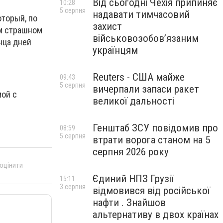
Від сьогодні Чехія припиняє
10:28
5 серпня
надавати тимчасовий
торый, по
захист
ом страшном
військовозобов’язаним
нца дней
українцям
Reuters - США майже
09:43
5 серпня
вичерпали запаси ракет
мой с
великої дальності
Генштаб ЗСУ повідомив про
08:59
5 серпня
втрати ворога станом на 5
серпня 2026 року
 оцінити
Єдиний НПЗ Грузії
15:11
3 серпня
відмовився від російської
нафти . Знайшов
альтернативу в двох країнах