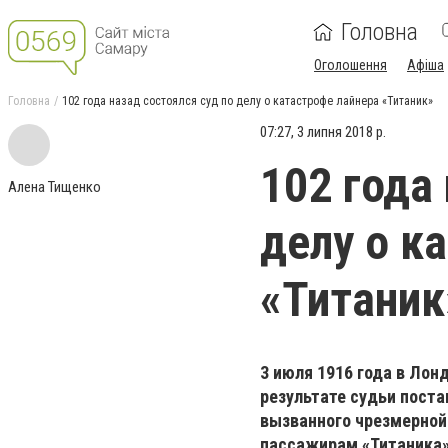
Головна
Оголошення
Афіша
Головна
102 года назад состоялся суд по делу о катастрофе лайнера «Титаник»
07:27, 3 липня 2018 р.
102 года
Алена Тищенко
делу о к
«Титаник
3 июля 1916 года в Лон
результате судьи поста
вызванного чрезмерной 
пассажирам «Титаника» 