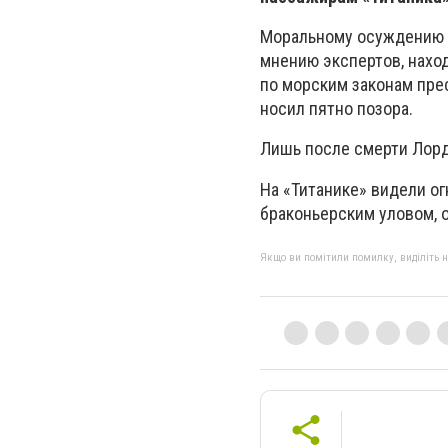
Моральному осуждению п
мнению экспертов, нахо
по морским законам пре
носил пятно позора.
Лишь после смерти Лорда
На «Титанике» видели ог
браконьерским уловом, о
Якщо ви помітили помилку, виділіть нео