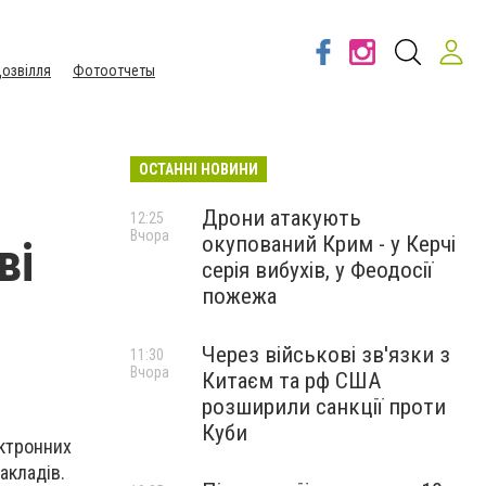
озвілля
Фотоотчеты
ОСТАННІ НОВИНИ
Дрони атакують
12:25
Вчора
окупований Крим - у Керчі
ві
серія вибухів, у Феодосії
пожежа
Через військові зв'язки з
11:30
Вчора
Китаєм та рф США
розширили санкції проти
Куби
ектронних
акладів.