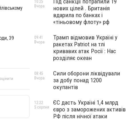
Під санкції потрапили 19
10:25
Вчора
нових цілей . Британія
йлівському
вдарила по банках і
«тіньовому флоту» рф
Трамп відмовив Україні у
оди, 39
09:41
Вчора
ракетах Patriot на тлі
кривавих атак Росії : Нас
розділяє океан
Сили оборони ліквідували
08:45
Вчора
 оцінити
за добу понад 1200
окупантів
ЄС дасть Україні 1,4 млрд
12:22
5 серпня
євро з заморожених активів
РФ після нічної атаки