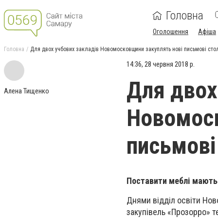
Головна
Оголошення
Афіша
Головна
Для двох учбових закладів Новомосковщини закуплять нові письмові сто
14:36, 28 червня 2018 р.
Для двох
Алена Тищенко
Новомоск
письмові
Поставити меблі мають
Днями відділ освіти Нов
закупівель «Прозорро» те