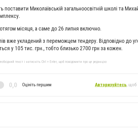
ть поставити Миколаївській загальноосвітній школі та Миха
мплексу.
отягом місяця, а саме до 26 липня включно.
лів вже укладений з переможцем тендеру. Відповідно до уг
ься у 105 тис. грн., тобто близько 2700 грн за кожен.
бхідний текст і натисніть Ctrl + Enter, щоб повідомити про це редакцію
0,0
Оцініть першим
Авторизуйтесь
, щоб