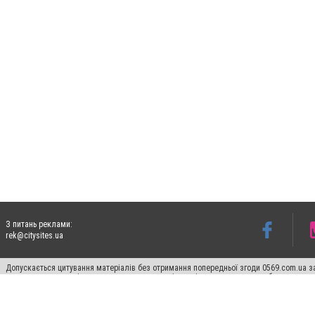
З питань реклами:
rek@citysites.ua
Допускається цитування матеріалів без отримання попередньої згоди 0569.com.ua за
пошукових систем гіперпосилання на цитовані статті не нижче другого абзацу в тек
Матеріали з плашками "Новини компаній", "Промо", "Партнерський матеріал", "Партнер