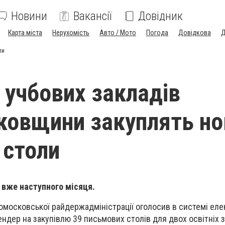
Новини
Вакансії
Довідник
Карта міста
Нерухомість
Авто / Мото
Погода
Довідкова
Д
ли
 учбових закладів
овщини закуплять но
 столи
 вже наступного місяця.
омосковської райдержадміністрації оголосив в системі ел
ндер на закупівлю 39 письмових столів для двох освітніх з