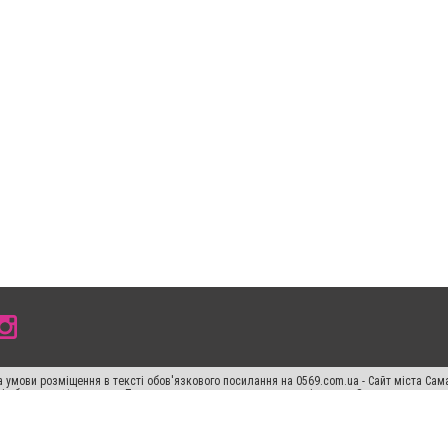
 умови розміщення в тексті обов'язкового посилання на 0569.com.ua - Сайт міста Сам
сті або в якості джерела. Порушення виняткових прав переслідується Законом.
ський спецпроєкт", "Політичні новини", "Пресреліз", "PR", "Офіційно", "Політична рек