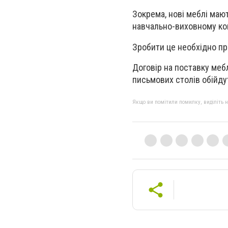
Зокрема, нові меблі маю
навчально-виховному ко
Зробити це необхідно пр
Договір на поставку меб
письмових столів обійдут
Якщо ви помітили помилку, виділіть нео