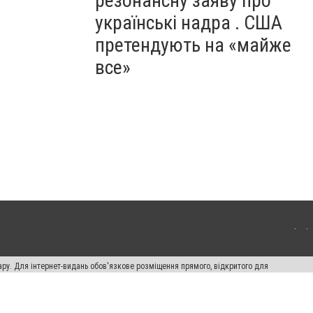
резонансну заяву про
українські надра . США
претендують на «майже
все»
ару. Для інтернет-видань обов'язкове розміщення прямого, відкритого для
лама" публікуються на правах реклами.