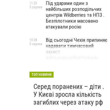
Під ударами один з
11:25
5 серпня
найбільших розподільчих
центрів Wildberries та НПЗ .
Безпілотники масовано
атакували росію
Від сьогодні Чехія припиняє
10:28
5 серпня
надавати тимчасовий
захист
військовозобов’язаним
українцям
ТОП НОВИНИ
Серед поранених – діти .
У Києві зросла кількість
загиблих через атаку рф