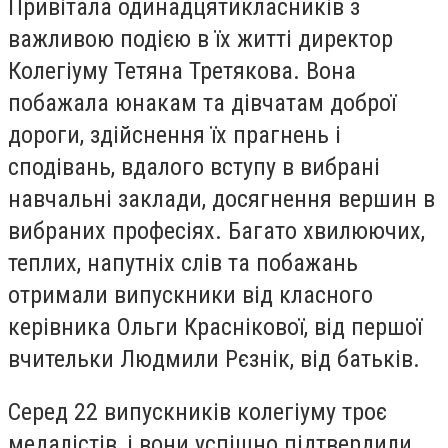
Привітала одинадцятикласників з
важливою подією в їх житті директор
Колегіуму Тетяна Третякова. Вона
побажала юнакам та дівчатам доброї
дороги, здійснення їх прагнень і
сподівань, вдалого вступу в вибрані
навчальні заклади, досягнення вершин в
вибраних професіях. Багато хвилюючих,
теплих, напутніх слів та побажань
отримали випускники від класного
керівника Ольги Краснікової, від першої
вчительки Людмили Рєзнік, від батьків.
Серед 22 випускників колегіуму троє
медалістів, і вони успішно підтвердили