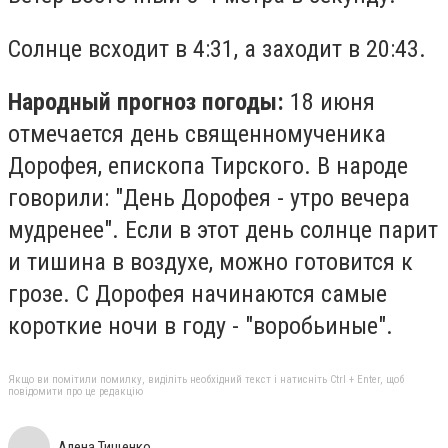
Солнце всходит в 4:31, а заходит в 20:43.
Народный прогноз погоды:
18 июня
отмечается день священномученика
Дорофея, епископа Тирского. В народе
говорили: "День Дорофея - утро вечера
мудренее". Если в этот день солнце парит
и тишина в воздухе, можно готовится к
грозе. С Дорофея начинаются самые
короткие ночи в году - "воробьиные".
Якщо ви помітили помилку, виділіть необхідний текст і натисніть Ctrl + Enter, щоб
повідомити про це редакцію
Алена Тищенко