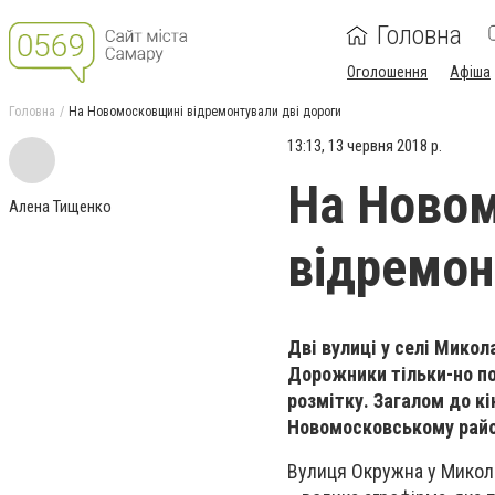
Головна
Оголошення
Афіша
Головна
На Новомосковщині відремонтували дві дороги
13:13, 13 червня 2018 р.
На Ново
Алена Тищенко
відремон
Дві вулиці у селі Мико
Дорожники тільки-но по
розмітку. Загалом до к
Новомосковському
райо
Вулиця Окружна у Миколаї