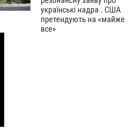
резонансну заяву про
українські надра . США
претендують на «майже
все»