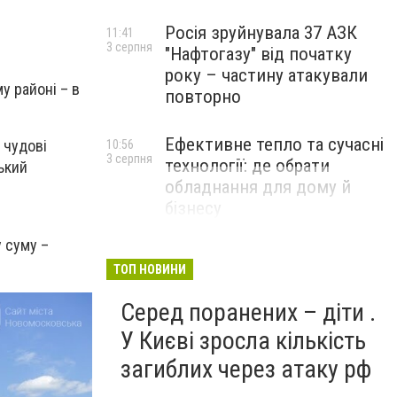
Росія зруйнувала 37 АЗК
11:41
3 серпня
"Нафтогазу" від початку
року – частину атакували
у районі – в
повторно
Ефективне тепло та сучасні
 чудові
10:56
3 серпня
технології: де обрати
ький
обладнання для дому й
бізнесу
НОВИНИ КОМПАНІЙ
 суму –
ТОП НОВИНИ
Серед поранених – діти .
У Києві зросла кількість
загиблих через атаку рф