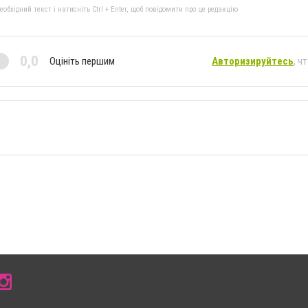
бхідний текст і натисніть Ctrl + Enter, щоб повідомити про це редакцію
0,0
Оцініть першим
Авторизируйтесь
, ч