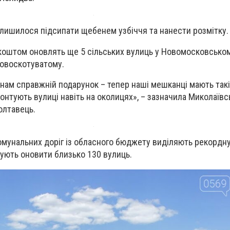
лишилося підсипати щебенем узбіччя та нанести розмітку.
коштом оновлять ще 5 сільських вулиць у Новомосковськом
Новоскотуватому.
нам справжній подарунок – тепер наші мешканці мають такі
онтують вулиці навіть на околицях», – зазначила Миколаївс
олтавець.
омунальних доріг із обласного бюджету виділяють рекордну
нують оновити близько 130 вулиць.