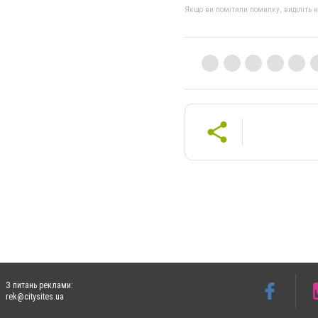
Якщо ви помітили помилку, виділіть нео
З питань реклами:
rek@citysites.ua