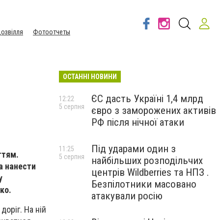
озвілля
Фотоотчеты
ОСТАННІ НОВИНИ
ЄС дасть Україні 1,4 млрд
12:22
5 серпня
євро з заморожених активів
РФ після нічної атаки
Під ударами один з
11:25
ттям.
5 серпня
найбільших розподільчих
а нанести
центрів Wildberries та НПЗ .
у
Безпілотники масовано
ко.
атакували росію
доріг. На ній