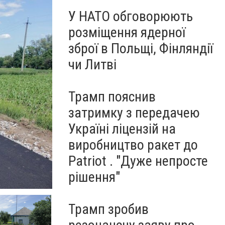
У НАТО обговорюють
розміщення ядерної
зброї в Польщі, Фінляндії
чи Литві
Трамп пояснив
затримку з передачею
Україні ліцензій на
виробництво ракет до
Patriot . "Дуже непросте
рішення"
Трамп зробив