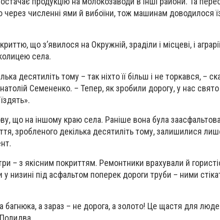
 постачає продукцію на молокозаводи в інші райони. Та пер
 через численні ями й вибоїни, тож машинам доводилося ї
риттю, що з’явилося на Окружній, зраділи і місцеві, і аграрі
колицею села.
ька десятиліть тому – так ніхто її більш і не торкався, – ск
атолій Семененко. – Тепер, як зробили дорогу, у нас свято 
 їздять».
ву, що на іншому краю села. Раніше вона була заасфальтов
иття, зробленого декілька десятиліть тому, залишилися лиш
нт.
три – з якісним покриттям. Ремонтники врахували й гористі
 у низині під асфальтом поперек дороги труби – ними стік
а багнюка, а зараз – не дорога, а золото! Це щастя для люде
 Полидва.