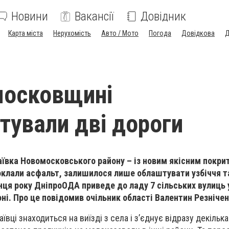
Новини
Вакансії
Довідник
Карта міста
Нерухомість
Авто / Мото
Погода
Довідкова
Д
московщині
тували дві дороги
лаївка Новомосковського району – із новим якісним покри
клали асфальт, залишилося лише облаштувати узбіччя т
інця року ДніпроОДА приведе до ладу 7 сільських вулиць 
ні. Про це повідомив очільник області Валентин Резнічен
вці знаходиться на виїзді з села і з’єднує відразу декілька 