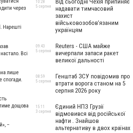
есуватися
Від сьогодні Чехія припиняє
10:28
5 серпня
здити через
надавати тимчасовий
захист
військовозобов’язаним
ї. Нарешті
українцям
Reuters - США майже
азав
09:43
5 серпня
вичерпали запаси ракет
настало. Всі
великої дальності
ана лише
Генштаб ЗСУ повідомив про
08:59
е спогади.
5 серпня
втрати ворога станом на 5
серпня 2026 року
сть
атиме дощова
Єдиний НПЗ Грузії
15:11
3 серпня
відмовився від російської
нафти . Знайшов
й», –
альтернативу в двох країнах