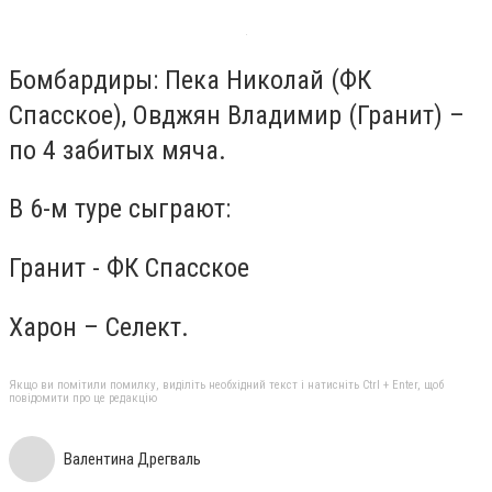
Бомбардиры: Пека Николай (ФК
Спасское), Овджян Владимир (Гранит) –
по 4 забитых мяча.
В 6-м туре сыграют:
Гранит - ФК Спасское
Харон – Селект.
Якщо ви помітили помилку, виділіть необхідний текст і натисніть Ctrl + Enter, щоб
повідомити про це редакцію
Валентина Дрегваль