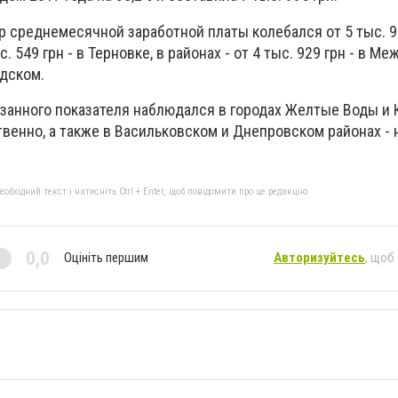
р среднемесячной заработной платы колебался от 5 тыс. 91
 549 грн - в Терновке, в районах - от 4 тыс. 929 грн - в М
адском.
занного показателя наблюдался в городах Желтые Воды и К
твенно, а также в Васильковском и Днепровском районах - н
бхідний текст і натисніть Ctrl + Enter, щоб повідомити про це редакцію
0,0
Оцініть першим
Авторизуйтесь
, щоб