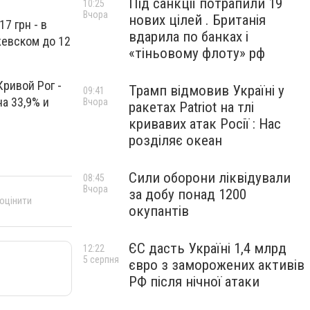
Під санкції потрапили 19
10:25
Вчора
нових цілей . Британія
7 грн - в
вдарила по банках і
ежевском до 12
«тіньовому флоту» рф
ривой Рог -
Трамп відмовив Україні у
09:41
а 33,9% и
Вчора
ракетах Patriot на тлі
кривавих атак Росії : Нас
розділяє океан
Сили оборони ліквідували
08:45
Вчора
за добу понад 1200
 оцінити
окупантів
ЄС дасть Україні 1,4 млрд
12:22
5 серпня
євро з заморожених активів
РФ після нічної атаки