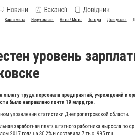
Новини
Вакансії
Довідник
Карта міста
Нерухомість
Авто / Мото
Погода
Довідкова
Д
естен уровень зарплат
ковске
 на оплату труда персонала предприятий, учреждений и о
ти было направлено почти 19 млрд грн.
вном управлении статистики Днепропетровской области.
ьная заработная плата штатного работника выросла по с
м 2017 года на 30,2% и составила 7 тыс. 995 грн.