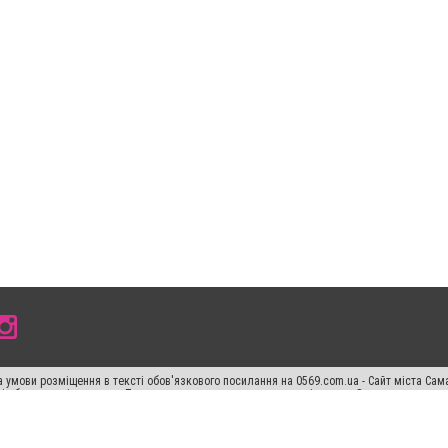
 умови розміщення в тексті обов'язкового посилання на 0569.com.ua - Сайт міста Сам
сті або в якості джерела. Порушення виняткових прав переслідується Законом.
ський спецпроєкт", "Політичні новини", "Пресреліз", "PR", "Офіційно", "Політична рек