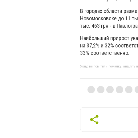
В городах области разме
Новомосковске до 11 тыс.
тыс. 463 грн - в Павлогр
Наибольший прирост ука
на 37,2% и 32% соответс
33% соответственно.
Якщо ви помітили помилку, виділіть нео