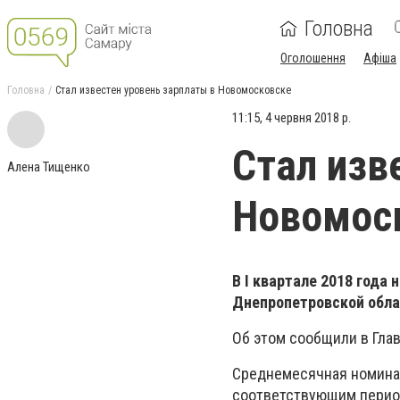
Головна
Оголошення
Афіша
Головна
Стал известен уровень зарплаты в Новомосковске
11:15, 4 червня 2018 р.
Стал изв
Алена Тищенко
Новомос
В I квартале 2018 года
Днепропетровской облас
Об этом сообщили в Гла
Среднемесячная номинал
соответствующим периодо