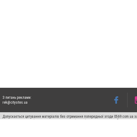
З питань реклами:
rek@citysites.ua
Допускається цитування матеріалів без отримання попередньої згоди 0569.com.ua за
пошукових систем гіперпосилання на цитовані статті не нижче другого абзацу в тек
Матеріали з плашками "Новини компаній", "Промо", "Партнерський матеріал", "Партнер