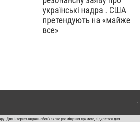
резонансну заяву про
українські надра . США
претендують на «майже
все»
ару. Для інтернет-видань обов'язкове розміщення прямого, відкритого для
лама" публікуються на правах реклами.