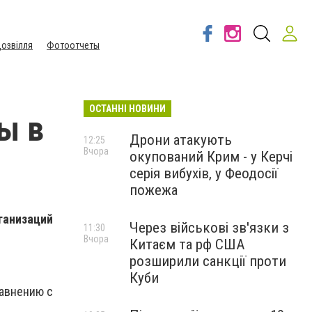
озвілля
Фотоотчеты
ОСТАННІ НОВИНИ
ы в
Дрони атакують
12:25
Вчора
окупований Крим - у Керчі
серія вибухів, у Феодосії
пожежа
рганизаций
Через військові зв'язки з
11:30
Вчора
Китаєм та рф США
розширили санкції проти
Куби
равнению с