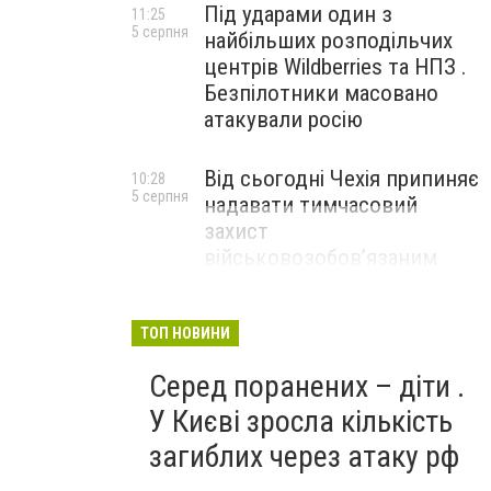
Під ударами один з
11:25
5 серпня
найбільших розподільчих
центрів Wildberries та НПЗ .
Безпілотники масовано
атакували росію
Від сьогодні Чехія припиняє
10:28
5 серпня
надавати тимчасовий
захист
військовозобов’язаним
українцям
ТОП НОВИНИ
Серед поранених – діти .
У Києві зросла кількість
загиблих через атаку рф