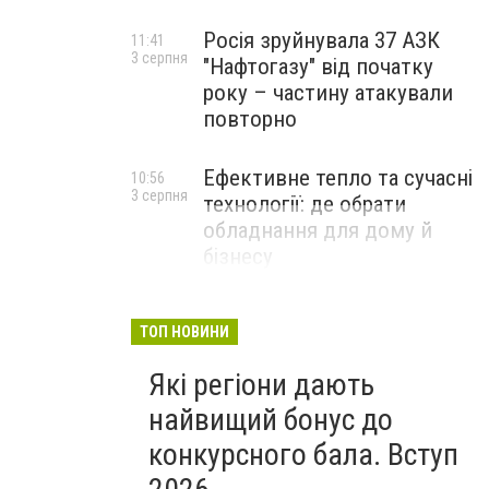
Росія зруйнувала 37 АЗК
11:41
3 серпня
"Нафтогазу" від початку
року – частину атакували
повторно
Ефективне тепло та сучасні
10:56
3 серпня
технології: де обрати
обладнання для дому й
бізнесу
НОВИНИ КОМПАНІЙ
ТОП НОВИНИ
Які регіони дають
найвищий бонус до
конкурсного бала. Вступ