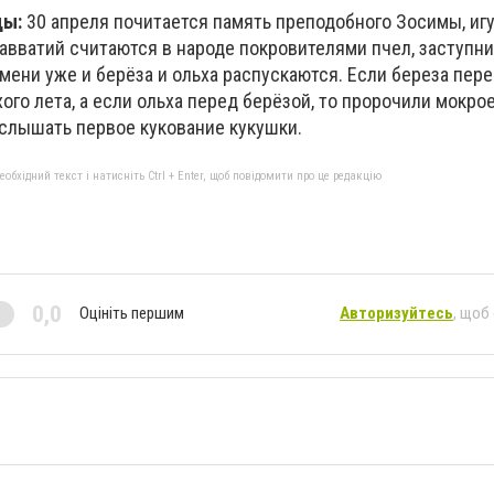
ды:
30 апреля почитается память преподобного Зосимы, иг
Савватий считаются в народе покровителями пчел, заступн
мени уже и берёза и ольха распускаются. Если береза пере
ого лета, а если ольха перед берёзой, то пророчили мокрое
услышать первое кукование кукушки.
бхідний текст і натисніть Ctrl + Enter, щоб повідомити про це редакцію
0,0
Оцініть першим
Авторизуйтесь
, щоб