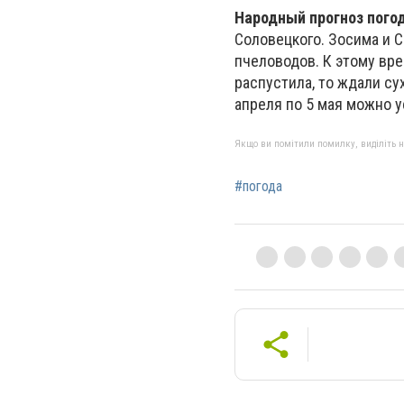
Народный прогноз пого
Соловецкого. Зосима и 
пчеловодов. К этому вре
распустила, то ждали сух
апреля по 5 мая можно 
Якщо ви помітили помилку, виділіть нео
#погода