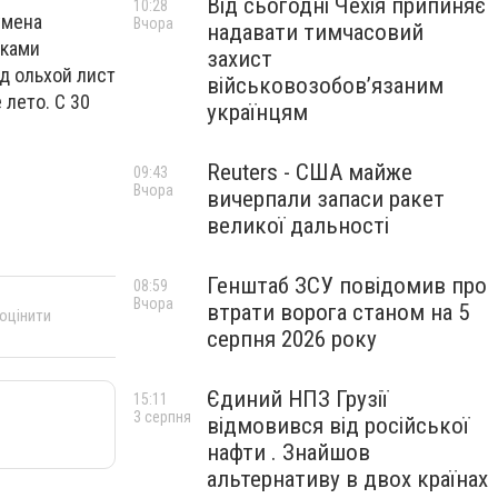
Від сьогодні Чехія припиняє
10:28
умена
Вчора
надавати тимчасовий
иками
захист
д ольхой лист
військовозобов’язаним
 лето. С 30
українцям
Reuters - США майже
09:43
Вчора
вичерпали запаси ракет
великої дальності
Генштаб ЗСУ повідомив про
08:59
Вчора
втрати ворога станом на 5
 оцінити
серпня 2026 року
Єдиний НПЗ Грузії
15:11
3 серпня
відмовився від російської
нафти . Знайшов
альтернативу в двох країнах