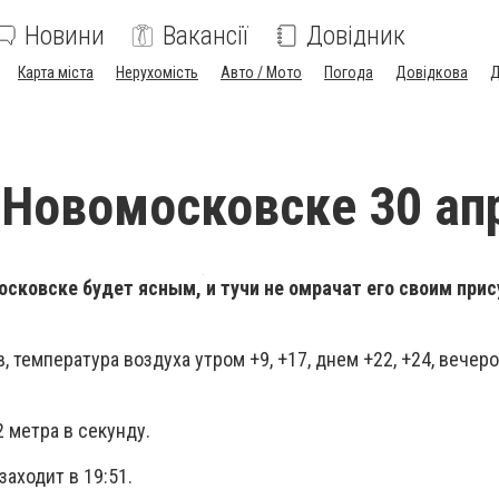
Новини
Вакансії
Довідник
Карта міста
Нерухомість
Авто / Мото
Погода
Довідкова
Д
 Новомосковске 30 ап
осковске будет ясным, и тучи не омрачат его своим при
 температура воздуха утром +9, +17, днем +22, +24, вечером
 метра в секунду.
заходит в 19:51.