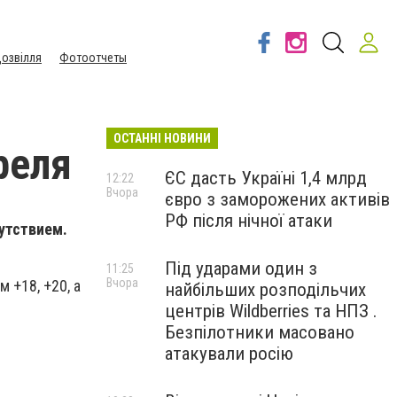
озвілля
Фотоотчеты
ОСТАННІ НОВИНИ
реля
ЄС дасть Україні 1,4 млрд
12:22
Вчора
євро з заморожених активів
РФ після нічної атаки
сутствием.
Під ударами один з
11:25
Вчора
 +18, +20, а
найбільших розподільчих
центрів Wildberries та НПЗ .
Безпілотники масовано
атакували росію