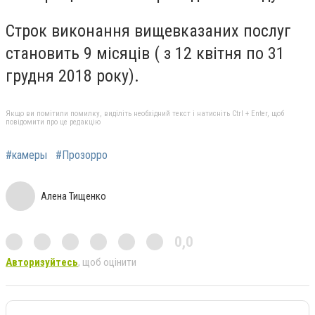
Строк виконання вищевказаних послуг
становить 9 місяців ( з 12 квітня по 31
грудня 2018 року).
Якщо ви помітили помилку, виділіть необхідний текст і натисніть Ctrl + Enter, щоб
повідомити про це редакцію
#камеры
#Прозорро
Алена Тищенко
0,0
Авторизуйтесь
, щоб оцінити